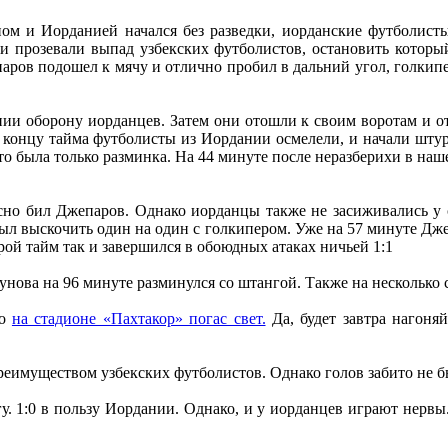
ом и Иорданией начался без разведки, иорданские футболисты
ни прозевали выпад узбекских футболистов, остановить кото
аров подошел к мячу и отлично пробил в дальний угол, голкипе
нии оборону иорданцев. Затем они отошли к своим воротам и от
 к концу тайма футболисты из Иордании осмелели, и начали штур
то была только разминка. На 44 минуте после неразберихи в на
пасно бил Джепаров. Однако иорданцы также не засиживались у 
ыл выскочить один на один с голкипером. Уже на 57 минуте Джеп
рой тайм так и завершился в обоюдных атаках ничьей 1:1
рсунова на 96 минуте разминулся со штангой. Также на несколь
но
на стадионе «Пахтакор» погас свет.
Да, будет завтра нагоняй
реимуществом узбекских футболистов. Однако голов забито не б
у. 1:0 в пользу Иордании. Однако, и у иорданцев играют нервы.