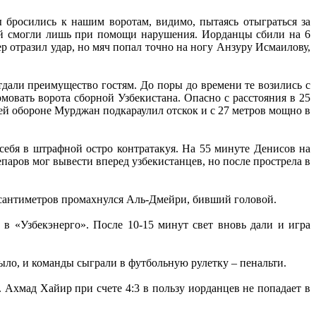
 бросились к нашим воротам, видимо, пытаясь отыграться за
рый смогли лишь при помощи нарушения. Иорданцы сбили на 6
р отразил удар, но мяч попал точно на ногу Анзуру Исмаилову,
дали преимущество гостям. До поры до времени те возились с
мовать ворота сборной Узбекистана. Опасно с расстояния в 25
шей обороне Мурджан подкараулил отскок и с 27 метров мощно в
себя в штрафной остро контратакуя. На 55 минуте Денисов на
аров мог вывести вперед узбекистанцев, но после прострела в
ко сантиметров промахнулся Аль-Дмейри, бивший головой.
 в «Узбекэнерго». После 10-15 минут свет вновь дали и игра
ыло, и команды сыграли в футбольную рулетку – пенальти.
 Ахмад Хайир при счете 4:3 в пользу иорданцев не попадает в