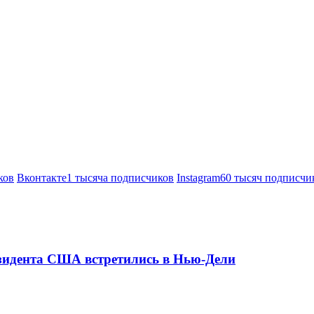
ков
Вконтакте
1 тысяча подписчиков
Instagram
60 тысяч подписчи
езидента США встретились в Нью-Дели