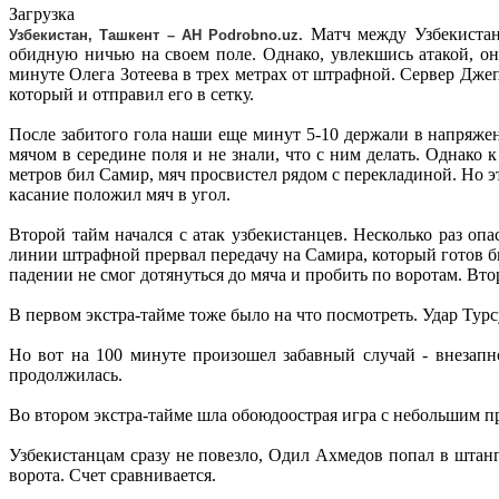
Загрузка
Матч между Узбекистан
Узбекистан, Ташкент – АН Podrobno.uz.
обидную ничью на своем поле. Однако, увлекшись атакой, о
минуте Олега Зотеева в трех метрах от штрафной. Сервер Джеп
который и отправил его в сетку.
После забитого гола наши еще минут 5-10 держали в напряже
мячом в середине поля и не знали, что с ним делать. Однако
метров бил Самир, мяч просвистел рядом с перекладиной. Но э
касание положил мяч в угол.
Второй тайм начался с атак узбекистанцев. Несколько раз о
линии штрафной прервал передачу на Самира, который готов б
падении не смог дотянуться до мяча и пробить по воротам. Вто
В первом экстра-тайме тоже было на что посмотреть. Удар Ту
Но вот на 100 минуте произошел забавный случай - внезап
продолжилась.
Во втором экстра-тайме шла обоюдоострая игра с небольшим п
Узбекистанцам сразу не повезло, Одил Ахмедов попал в штанг
ворота. Счет сравнивается.