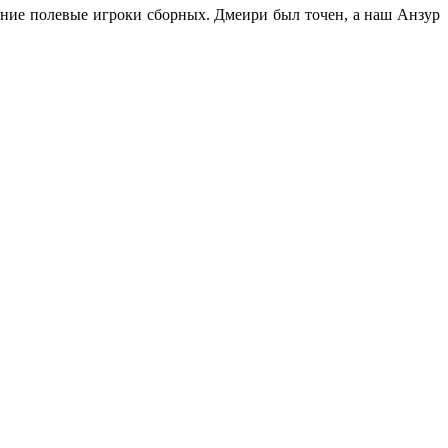
едние полевые игроки сборных. Дмеири был точен, а наш Анзур