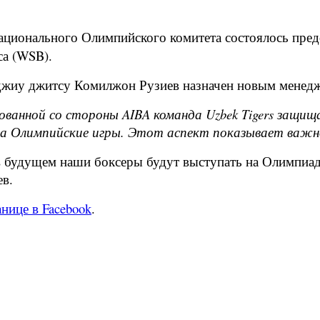
ционального Олимпийского комитета состоялось предс
са (WSB).
джиу джитсу Комилжон Рузиев назначен новым мене
зованной со стороны AIBA команда Uzbek Tigers защи
на Олимпийские игры. Этот аспект показывает важн
 в будущем наши боксеры будут выступать на Олимпиад
ев.
нице в Facebook
.