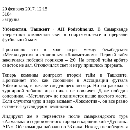
20 февраля 2017, 12:15
3104
Загрузка
Узбекистан, Ташкент - АН Podrobno.uz.
В Самарканде
энергетики отключили свет в спорткомплексе и прервали
футбольный матч.
Произошло это в ходе игры между бекабадским
«Металлургом» и столичным «Локомотивом». Первый тайм
закончился победой горняков – 2:0. На второй тайм арбитр
свисток не дал. Отключился свет и игру пришлось прервать.
Теперь команды доиграют второй тайм в Ташкенте.
Произойдет это, как сообщили в Ассоциации футзала
Узбекистана, в начале следующего месяца. Но на расклад в
турнирной таблице игра никак не повлияет. Даже победив
соперника, «Металлург» не поднимется выше шестого места.
Если случится чудо и верх возьмет «Локомотив», он все равно
останется аутсайдером чемпионата.
Лидируют же в первенстве после самаркандского тура
«Алмалык» из одноименного города и каршинский «Дустлик-
AIN». Обе команды набрали по 53 очка. Некогда непобедимая