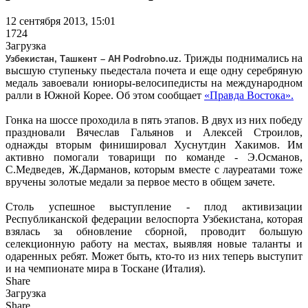
12 сентября 2013, 15:01
1724
Загрузка
Трижды поднимались на
Узбекистан, Ташкент – АН Podrobno.uz.
высшую ступеньку пьедестала почета и еще одну серебряную
медаль завоевали юниоры-велосипедисты на международном
ралли в Южной Корее. Об этом сообщает
«Правда Востока».
Гонка на шоссе проходила в пять этапов. В двух из них победу
праздновали Вячеслав Гальянов и Алексей Строилов,
однажды вторым финишировал Хуснутдин Хакимов. Им
активно помогали товарищи по команде - Э.Османов,
С.Медведев, Ж.Дарманов, которым вместе с лауреатами тоже
вручены золотые медали за первое место в общем зачете.
Столь успешное выступление - плод активизации
Республиканской федерации велоспорта Узбекистана, которая
взялась за обновление сборной, проводит большую
селекционную работу на местах, выявляя новые таланты и
одаренных ребят. Может быть, кто-то из них теперь выступит
и на чемпионате мира в Тоскане (Италия).
Share
Загрузка
Share