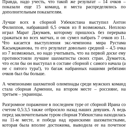
Правда, надо учесть, что такой же результат – 14 очков –
показали еще 15 команд, и места распределялись по
дополнительным показателям.
Лучше всех в сборной Узбекистана выступил Антон
Филиппов, набравший 6,5 очков из 8 возможных. Неплохо
играл Марат Джумаев, которому пришлось без перерыва
сражаться во всех матчах, и он сумел набрать 7 очков из 11.
Что касается выступления экс-чемпиона мира Рустама
Касымджанова, то его результат довольно средний – 4,5 очка
из 7 возможных, но надо учитывать, что на первой доске ему
противостояли лучшие шахматисты своих стран. Думается,
что если бы он выступал в составе сборной с самого начала (а
не с пятого тура!), то багаж набранных нашими ребятами
очков был бы больше.
А чемпионами шахматной олимпиады среди мужских команд
стала сборная Армении, на втором месте – россияне, на
третьем – украинцы.
Разгромное поражение в последнем туре от сборной Ирана со
счетом 0,5:3,5 также отбросило назад наших девушек. А ведь
перед заключительным туром сборная Узбекистана находилась
на 11-м месте, и победа над иранскими шахматистками,
которая была вполне достижима, выводила ее на почетное