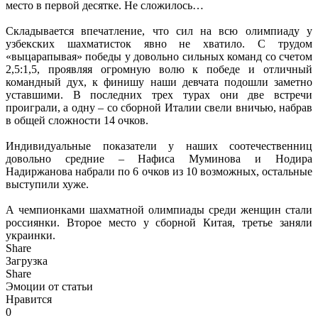
место в первой десятке. Не сложилось…
Складывается впечатление, что сил на всю олимпиаду у
узбекских шахматисток явно не хватило. С трудом
«выцарапывая» победы у довольно сильных команд со счетом
2,5:1,5, проявляя огромную волю к победе и отличный
командный дух, к финишу наши девчата подошли заметно
уставшими. В последних трех турах они две встречи
проиграли, а одну – со сборной Италии свели вничью, набрав
в общей сложности 14 очков.
Индивидуальные показатели у наших соотечественниц
довольно средние – Нафиса Муминова и Нодира
Надиржанова набрали по 6 очков из 10 возможных, остальные
выступили хуже.
А чемпионками шахматной олимпиады среди женщин стали
россиянки. Второе место у сборной Китая, третье заняли
украинки.
Share
Загрузка
Share
Эмоции от статьи
Нравится
0