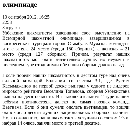
олимпиаде
10 сентября 2012, 16:25
2258
Загрузка
Узбекские шахматисты завершили свое выступление на
Всемирной шахматной олимпиаде, завершившейся в
воскресенье в турецком городе Стамбуле. Мужская команда в
итоге заняла 24 место (среди 150 сборных), а женская – 21
место (среди 127 сборных). Причем, результат наших
шахматистов мог быть значительно лучше, но неудачи в
последнем туре отодвинули обе наши сборные далеко назад.
После победы наших шахматистов в десятом туре над очень
сильной командой Болгарии со счетом 3:1, где Рустам
Касымджанов на первой доске выиграл у одного из лидеров
мирового рейтинга Веселина Топалова, сборная Узбекистана
вышла на десятое место. И в заключительном 11туре нашим
ребятам противостояла далеко не самая грозная команда
Вьетнама. Если б они сумели одолеть вьетнамцев, то вошли
бы в число десяти лучших национальных сборных планеты.
Но, к сожалению, наши шахматисты уступили со счетом 1:3 и,
набрав 14 очков, заняли место в третьей десятке.