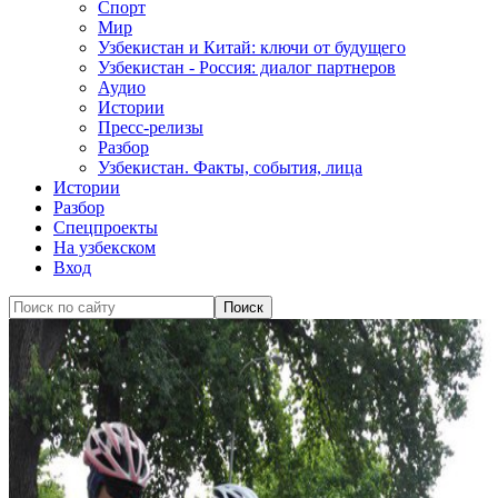
Спорт
Мир
Узбекистан и Китай: ключи от будущего
Узбекистан - Россия: диалог партнеров
Аудио
Истории
Пресс-релизы
Разбор
Узбекистан. Факты, события, лица
Истории
Разбор
Спецпроекты
На узбекском
Вход