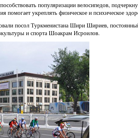
способствовать популяризации велосипедов, подчеркнув
ния помогает укреплять физическое и психическое здо
твовали посол Туркменистана Шири Шириев, постоянн
зкультуры и спорта Шоакрам Исроилов.