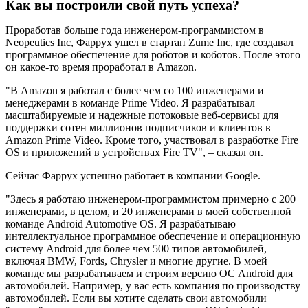
Как вы построили свой путь успеха?
Проработав больше года инженером-программистом в
Neopeutics Inc, Фаррух ушел в стартап Zume Inc, где создавал
программное обеспечение для роботов и коботов. После этого
он какое-то время проработал в Amazon.
"В Amazon я работал с более чем со 100 инженерами и
менеджерами в команде Prime Video. Я разрабатывал
масштабируемые и надежные потоковые веб-сервисы для
поддержки сотен миллионов подписчиков и клиентов в
Amazon Prime Video. Кроме того, участвовал в разработке Fire
OS и приложений в устройствах Fire TV", – сказал он.
Сейчас Фаррух успешно работает в компании Google.
"Здесь я работаю инженером-программистом примерно с 200
инженерами, в целом, и 20 инженерами в моей собственной
команде Android Automotive OS. Я разрабатываю
интеллектуальное программное обеспечение и операционную
систему Android для более чем 500 типов автомобилей,
включая BMW, Fords, Chrysler и многие другие. В моей
команде мы разрабатываем и строим версию ОС Android для
автомобилей. Например, у вас есть компания по производству
автомобилей. Если вы хотите сделать свои автомобили