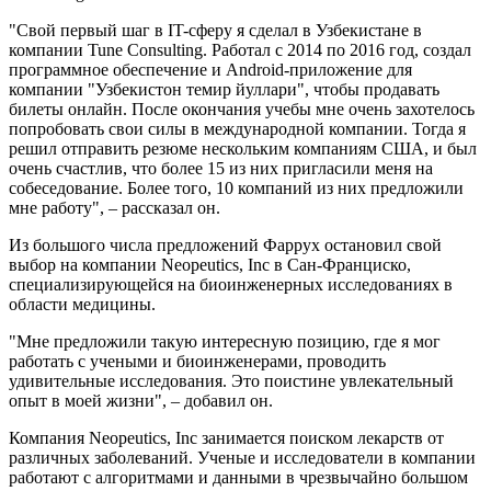
"Свой первый шаг в IT-сферу я сделал в Узбекистане в
компании Tune Consulting. Работал с 2014 по 2016 год, создал
программное обеспечение и Android-приложение для
компании "Узбекистон темир йуллари", чтобы продавать
билеты онлайн. После окончания учебы мне очень захотелось
попробовать свои силы в международной компании. Тогда я
решил отправить резюме нескольким компаниям США, и был
очень счастлив, что более 15 из них пригласили меня на
собеседование. Более того, 10 компаний из них предложили
мне работу", – рассказал он.
Из большого числа предложений Фаррух остановил свой
выбор на компании Neopeutics, Inc в Сан-Франциско,
специализирующейся на биоинженерных исследованиях в
области медицины.
"Мне предложили такую интересную позицию, где я мог
работать с учеными и биоинженерами, проводить
удивительные исследования. Это поистине увлекательный
опыт в моей жизни", – добавил он.
Компания Neopeutics, Inc занимается поиском лекарств от
различных заболеваний. Ученые и исследователи в компании
работают с алгоритмами и данными в чрезвычайно большом