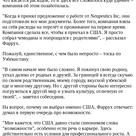
Что касается расходов, то и здесь все сложилось куда удачнее –
компания об этом позаботилась.
"Когда я принял предложение о работе от Neupeutics Inc, они
подготовили все мои документы. Более того, компания взяла
на себя расходы на перелёт и проживание на первое время.
Компания сделала все, чтобы я приехал в США. Я просто
собрал чемоданы и попрощался с родителями", – рассказал
Фаррух.
Пожалуй, единственное, с чем было непросто – тоска по
Узбекистану.
"В самом начале мне было сложно. Я покинул свою родину,
уехал далеко от родных и друзей. За границей я всегда скучаю
по своим родственникам, моему городу, вкусной узбекской
еде и многому другому. Но с другой стороны было интересно
погрузиться в другой мир и узнать культуру, отличную от
твоей", – заметил собеседник.
На вопрос, почему он выбрал именно США, Фаррух отвечает:
думал в первую очередь про возможности.
"Мне кажется, что США давно стали синонимом слова
"возможности", особенно если речь о карьере. Здесь
действительно есть условия для профессионального роста. А