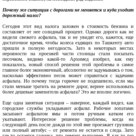
Почему же ситуация с дорогами не меняется и куда уходит
дорожный налог?
Сегодня этот вид налога заложен в стоимость бензина и
составляет от нее солидный процент. Однако дороги как не
видели свежего асфальта, так и не увидят его, кажется, еще
достаточное время, чтобы колеса ездящих по Ташкенту авто
пришли в полную негодность. Зато в некоторых местах
неровности на проезжей части столицы стали посыпать
песочком, видимо какой-то Архимед изобрел, как ему
показалось, новый способ решения этой проблемы и самое
главное более экономичный, абсолютно не задумываясь о том,
насколько эффективно песок может справиться с задачами
асфальта. Но почему тогда горючее не подешевело, если мы
стали меньше тратить на ремонте дорог, вернее использовать
более дешевые заменители асфальта? Это же вполне логично.
Еще одна занятная ситуация – наверное, каждый видел, как
городские службы укладывают асфальт. Рабочие лопатами
засыпают асфальтом ямы и потом ручным катком его
укатывают. Интересное решение проблемы, когда на
следующий день после дождя по этой яме проезжает грузовик
или полный автобус – от ремонта не остается и следа. Зато
где-то остается галочка, что ремонт выполнен. Я как-то раз