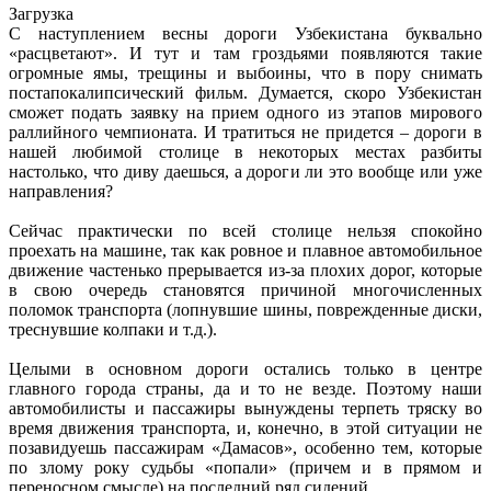
Загрузка
С наступлением весны дороги Узбекистана буквально
«расцветают». И тут и там гроздьями появляются такие
огромные ямы, трещины и выбоины, что в пору снимать
постапокалипсический фильм. Думается, скоро Узбекистан
сможет подать заявку на прием одного из этапов мирового
раллийного чемпионата. И тратиться не придется – дороги в
нашей любимой столице в некоторых местах разбиты
настолько, что диву даешься, а дороги ли это вообще или уже
направления?
Сейчас практически по всей столице нельзя спокойно
проехать на машине, так как ровное и плавное автомобильное
движение частенько прерывается из-за плохих дорог, которые
в свою очередь становятся причиной многочисленных
поломок транспорта (лопнувшие шины, поврежденные диски,
треснувшие колпаки и т.д.).
Целыми в основном дороги остались только в центре
главного города страны, да и то не везде. Поэтому наши
автомобилисты и пассажиры вынуждены терпеть тряску во
время движения транспорта, и, конечно, в этой ситуации не
позавидуешь пассажирам «Дамасов», особенно тем, которые
по злому року судьбы «попали» (причем и в прямом и
переносном смысле) на последний ряд сидений.