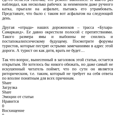
наблюдал, как несколько рабочих за неимением даже ручного
катка, прыгали на асфальте, пытаясь его утрамбовать.
Представьте, что было с таким вот асфальтом на следующий
день.
Другая «отрада» наших дорожников – трасса «Бухара-
Самарканд». Ее давно окрестили полосой с препятствиями.
Такого размера ямы и выбоины не снились и
постапокалипсическому будущему. Посмотрите форумы
туристов, которые пестрят острыми замечаниями в адрес этой
дороги. А турист он как дитя, врать не будет…
Так что вопрос, вынесенный в заголовок этой статьи, остается
открытым. Не хотелось бы никого обижать, но даже самый не
искушенный читатель поймет, что по сути он является
риторическим, т.е. таким, который не требует на себя ответа
по вполне понятным для всех причинам.
Share
Загрузка
Share
Эмоции от статьи
Нравится
0
Восхищение