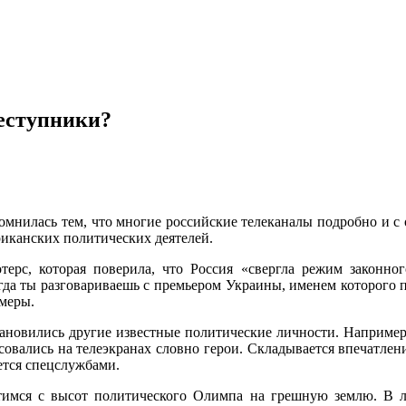
еступники?
омнилась тем, что многие российские телеканалы подробно и с
ериканских политических деятелей.
рс, которая поверила, что Россия «свергла режим законног
огда ты разговариваешь с премьером Украины, именем которого п
ь меры.
тановились другие известные политические личности. Например
овались на телеэкранах словно герои. Складывается впечатлен
ется спецслужбами.
тимся с высот политического Олимпа на грешную землю. В л