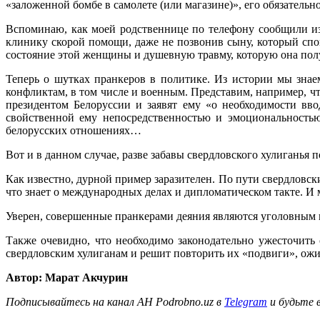
«заложенной бомбе в самолете (или магазине)», его обязательн
Вспоминаю, как моей родственнице по телефону сообщили из
клинику скорой помощи, даже не позвонив сыну, который спо
состояние этой женщины и душевную травму, которую она 
Теперь о шутках пранкеров в политике. Из истории мы зна
конфликтам, в том числе и военным. Представим, например, ч
президентом Белоруссии и заявят ему «о необходимости вво
свойственной ему непосредственностью и эмоциональностью
белорусских отношениях…
Вот и в данном случае, разве забавы свердловского хулигань
Как известно, дурной пример заразителен. По пути свердловски
что знает о международных делах и дипломатическом такте. И 
Уверен, совершенные пранкерами деяния являются уголовным пр
Также очевидно, что необходимо законодательно ужесточить 
свердловским хулиганам и решит повторить их «подвиги», ожи
Автор: Марат Акчурин
Подписывайтесь на канал АН Podrobno.uz в
Telegram
и будьте 