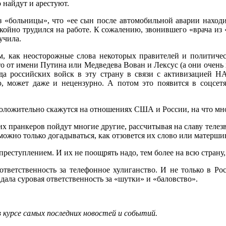
о найдут и арестуют.
 «больницы», что «ее сын после автомобильной аварии находит
койно трудился на работе. К сожалению, звонившего «врача из 
получила.
ем, как неосторожные слова некоторых правителей и политич
то от имени Путина или Медведева Вован и Лексус (а они очень
да российских войск в эту страну в связи с активизацией НА
, может даже и нецензурно. А потом это появится в соцсетях
я положительно скажутся на отношениях США и России, на что м
х пранкеров пойдут многие другие, рассчитывая на славу телезве
можно только догадываться, как отзовется их слово или матерши
еступлением. И их не поощрять надо, тем более на всю страну, 
ответственность за телефонное хулиганство. И не только в Рос
дала суровая ответственность за «шутки» и «баловство».
в курсе самых последних новостей и событий.