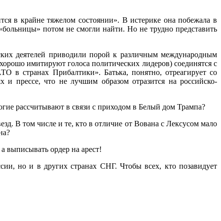
ся в крайне тяжелом состоянии». В истерике она побежала в
«больницы» потом не смогли найти. Но не трудно представить
еских деятелей приводили порой к различным международным
 хорошо имитируют голоса политических лидеров) соединятся с
ТО в странах Прибалтики». Батька, понятно, отреагирует со
 и прессе, что не лучшим образом отразится на российско-
ногие рассчитывают в связи с приходом в Белый дом Трампа?
зд. В том числе и те, кто в отличие от Вована с Лексусом мало
на?
а выписывать ордер на арест!
сии, но и в других странах СНГ. Чтобы всех, кто позавидует