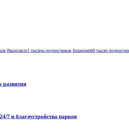
ков
Вконтакте
1 тысяча подписчиков
Instagram
60 тысяч подписчи
о развития
4/7 и благоустройства парков