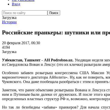
Вход
Загрузка
Истории
Российские пранкеры: шутники или пр
20 февраля 2017, 06:30
4194
Загрузка
Узбекистан, Ташкент - АН Podrobno.uz.
Уходящая неделя зап
из Свердловска Вован и Лексус (это их клички) разыграли ам
Особенно забавен розыгрыш конгрессмена США Максин Уоте
марионеточного диктатора Айболита». Ну, как не поверить, к
Чуковского. Она даже пообещала разобраться с этим и принят
Заметим, что ранее объектами розыгрыша Вована и Лексуса с
ним и Путиным были далеки от дружеских. И после этого крас
определенных властных структур РФ и, возможно, контролиру
Но так ли безобидны «забавы» пранкеров? Для начала спус