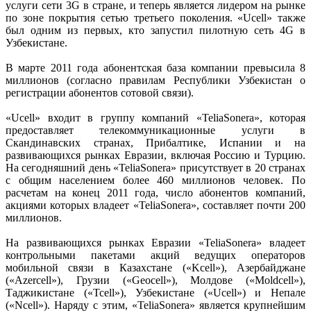
услуги сети 3G в стране, и теперь является лидером на рынке
по зоне покрытия сетью третьего поколения. «Ucell» также
был одним из первых, кто запустил пилотную сеть 4G в
Узбекистане.
В марте 2011 года абонентская база компании превысила 8
миллионов (согласно правилам Республики Узбекистан о
регистрации абонентов сотовой связи).
«Ucell» входит в группу компаний «TeliaSonera», которая
предоставляет телекоммуникационные услуги в
Скандинавских странах, Прибалтике, Испании и на
развивающихся рынках Евразии, включая Россию и Турцию.
На сегодняшний день «TeliaSonera» присутствует в 20 странах
с общим населением более 460 миллионов человек. По
расчетам на конец 2011 года, число абонентов компаний,
акциями которых владеет «TeliaSonera», составляет почти 200
миллионов.
На развивающихся рынках Евразии «TeliaSonera» владеет
контрольными пакетами акций ведущих операторов
мобильной связи в Казахстане («Kcell»), Азербайджане
(«Azercell»), Грузии («Geocell»), Молдове («Moldcell»),
Таджикистане («Tcell»), Узбекистане («Uсell») и Непале
(«Ncell»). Наряду с этим, «TeliaSonera» является крупнейшим