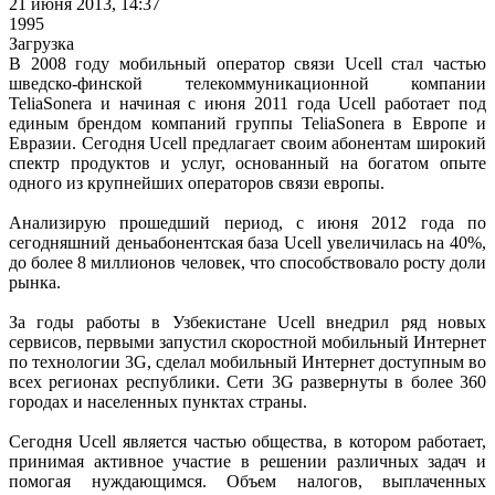
21 июня 2013, 14:37
1995
Загрузка
В 2008 году мобильный оператор связи Ucell стал частью
шведско-финской телекоммуникационной компании
TeliaSonera и начиная с июня 2011 года Ucell работает под
единым брендом компаний группы TeliaSonera в Европе и
Евразии. Сегодня Ucell предлагает своим абонентам широкий
спектр продуктов и услуг, основанный на богатом опыте
одного из крупнейших операторов связи европы.
Анализирую прошедший период, с июня 2012 года по
сегодняшний деньабонентская база Ucell увеличилась на 40%,
до более 8 миллионов человек, что способствовало росту доли
рынка.
За годы работы в Узбекистане Ucell внедрил ряд новых
сервисов, первыми запустил скоростной мобильный Интернет
по технологии 3G, сделал мобильный Интернет доступным во
всех регионах республики. Сети 3G развернуты в более 360
городах и населенных пунктах страны.
Сегодня Ucell является частью общества, в котором работает,
принимая активное участие в решении различных задач и
помогая нуждающимся. Объем налогов, выплаченных