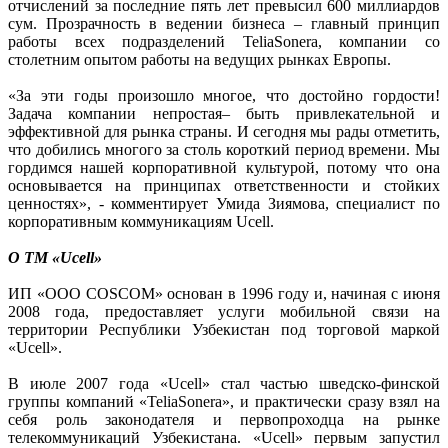
отчислений за последние пять лет превысил 600 миллиардов
сум. Прозрачность в ведении бизнеса – главный принцип
работы всех подразделений TeliaSonera, компании со
столетним опытом работы на ведущих рынках Европы.
«За эти годы произошло многое, что достойно гордости!
Задача компании непростая– быть привлекательной и
эффективной для рынка страны. И сегодня мы рады отметить,
что добились многого за столь короткий период времени. Мы
гордимся нашей корпоративной культурой, потому что она
основывается на принципах ответственности и стойких
ценностях», - комментирует Умида Зиямова, специалист по
корпоративным коммуникациям Ucell.
О ТМ «Uсell»
ИП «ООО COSCOM» основан в 1996 году и, начиная c июня
2008 года, предоставляет услуги мобильной связи на
территории Республики Узбекистан под торговой маркой
«Ucell».
В июле 2007 года «Ucell» стал частью шведско-финской
группы компаний «TeliaSonera», и практически сразу взял на
себя роль законодателя и первопроходца на рынке
телекоммуникаций Узбекистана. «Ucell» первым запустил