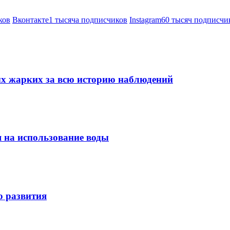
ков
Вконтакте
1 тысяча подписчиков
Instagram
60 тысяч подписчи
мых жарких за всю историю наблюдений
я на использование воды
о развития