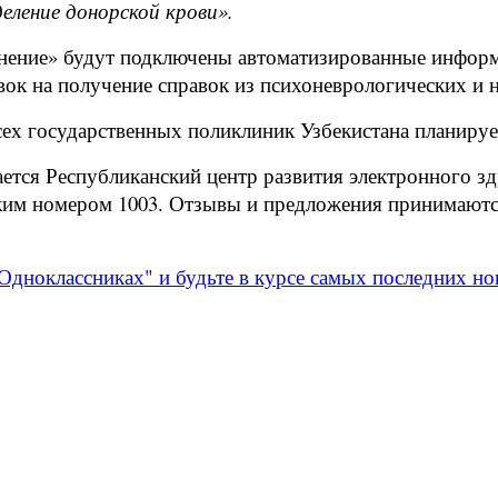
еление донорской крови».
анение» будут подключены автоматизированные инфор
ок на получение справок из психоневрологических и 
х государственных поликлиник Узбекистана планирует
ется Республиканский центр развития электронного з
тким номером 1003. Отзывы и предложения принимаютс
Одноклассниках" и будьте в курсе самых последних но