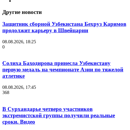
Другие новости
Защитник сборной Узбекистана Бехруз Каримов
продолжит карьеру в Швейцарии
08.08.2026, 18:25
0
Солиха Баходирова принесла Узбекистану
первую медаль на чемпионате Азии по тяжелой
атлетике
08.08.2026, 17:45
368
В Сурхандарье четверо участников
экстремистской группы получили реальные
сроки. Видео