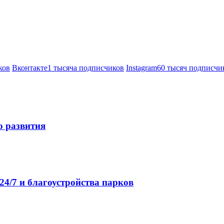
ков
Вконтакте
1 тысяча подписчиков
Instagram
60 тысяч подписчи
о развития
4/7 и благоустройства парков