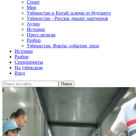
Спорт
Мир
Узбекистан и Китай: ключи от будущего
Узбекистан - Россия: диалог партнеров
Аудио
Истории
Пресс-релизы
Разбор
Узбекистан. Факты, события, лица
Истории
Разбор
Спецпроекты
На узбекском
Вход