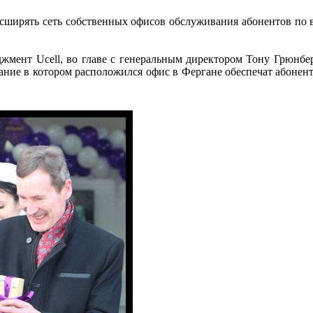
асширять сеть собственных офисов обслуживания абонентов по в
жмент Ucell, во главе с генеральным директором Тону Грюнбер
ание в котором расположился офис в Фергане обеспечат абонент