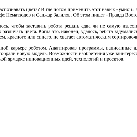
аспознавать цвета? И где потом применить этот навык «умной» 
фс Нематзодов и Санжар Залилов. Об этом пишет «Правда Вост
лось, чтобы заставить робота решать едва ли не самую извес
азличать цвета. Когда это, наконец, удалось, ребята задумалис
ажем, красного или синего, не хватает автоматическим сортиро
чной карьере роботом. Адаптировав программы, написанные 
 соб­рали новую модель. Возможности изобретения уже заинтер
ской ярмарке инновационных идей, технологий и проектов.