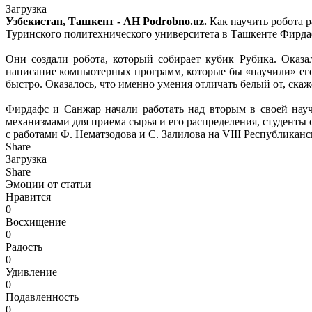
Загрузка
Узбекистан, Ташкент - АН Podrobno.uz.
Как научить робота р
Туринского политехнического университета в Ташкенте Фирда
Они создали робота, который собирает кубик Рубика. Оказа
написание компьютерных программ, которые бы «научили» его р
быстро. Оказалось, что именно умения отличать белый от, ск
Фирдафс и Санжар начали работать над вторым в своей нау
механизмами для приема сырья и его распределения, студенты
с работами Ф. Нематзодова и С. Залилова на VIII Республикан
Share
Загрузка
Share
Эмоции от статьи
Нравится
0
Восхищение
0
Радость
0
Удивление
0
Подавленность
0