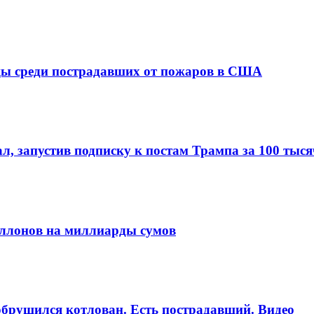
анцы среди пострадавших от пожаров в США
ал, запустив подписку к постам Трампа за 100 тыс
аллонов на миллиарды сумов
брушился котлован. Есть пострадавший. Видео