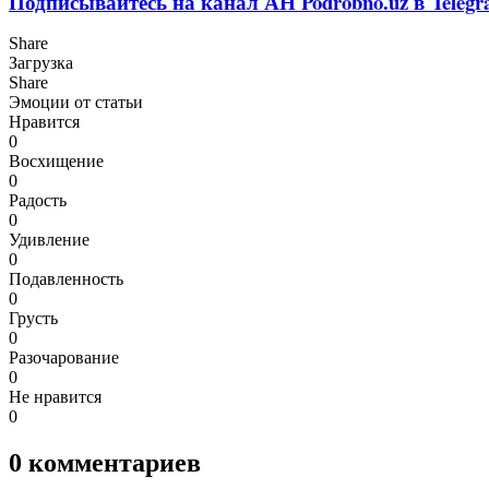
Подписывайтесь на канал АН Podrobno.uz в Telegr
Share
Загрузка
Share
Эмоции от статьи
Нравится
0
Восхищение
0
Радость
0
Удивление
0
Подавленность
0
Грусть
0
Разочарование
0
Не нравится
0
0
комментариев