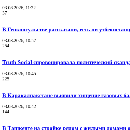
03.08.2026, 11:22
37
В Генконсульстве рассказали, есть ли узбекист
03.08.2026, 10:57
254
Truth Social спровоцировала политический сканд
03.08.2026, 10:45
225
В Каракалпакстане выявили хищение газовых б
03.08.2026, 10:42
144
В Ташкенте на стройке рядом с жилыми домами о