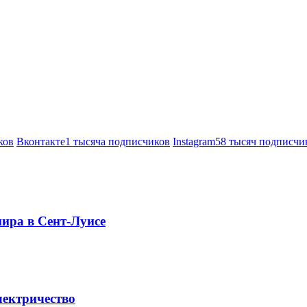
ков
Вконтакте
1 тысяча подписчиков
Instagram
58 тысяч подписчи
нира в Сент-Луисе
лектричество