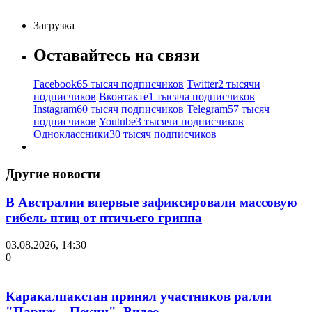
Загрузка
Оставайтесь на связи
Facebook
65 тысяч подписчиков
Twitter
2 тысячи
подписчиков
Вконтакте
1 тысяча подписчиков
Instagram
60 тысяч подписчиков
Telegram
57 тысяч
подписчиков
Youtube
3 тысячи подписчиков
Одноклассники
30 тысяч подписчиков
Другие новости
В Австралии впервые зафиксировали массовую
гибель птиц от птичьего гриппа
03.08.2026, 14:30
0
Каракалпакстан принял участников ралли
"Париж – Пекин". Видео