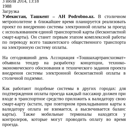
3 июля 2014, 13:18
1988
Загрузка
Узбекистан, Ташкент – АН Podrobno.uz.
В столичном
метрополитене в ближайшее время планируется реализовать
проект по внедрению системы электронной оплаты за проезд
с использованием единой транспортной карты (бесконтактной
смарт-карты). Он станет первым этапом комплексной работы
по переводу всего ташкентского общественного транспорта
на электронную систему оплаты.
На сегодняшний день Ассоциация «Тошшахартрансхизмат»
объявила тендер на разработку концепции, технико-
экономического обоснования и технического задания проекта
внедрения системы электронной бесконтактной оплаты в
столичной подземке.
Как работают подобные системы в других городах: для
подтверждения оплаты проезда каждый пассажир должен при
входе в транспортное средство приложить к валидатору свою
смарт-карту (кстати, при повторном прикладывании карты к
валидатору оплата не взимается, а высвечивается баланс
карты). Также мобильные терминалы находятся у
контролеров, которые могут проводить оплату во время
проезда.