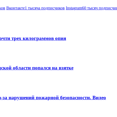
ков
Вконтакте
1 тысяча подписчиков
Instagram
60 тысяч подписчи
очти трех килограммов опия
ской области попался на взятке
-за нарушений пожарной безопасности. Видео