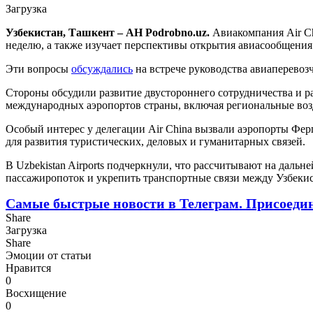
Загрузка
Узбекистан, Ташкент – АН Podrobno.uz.
Авиакомпания Air Ch
неделю, а также изучает перспективы открытия авиасообщени
Эти вопросы
обсуждались
на встрече руководства авиаперевозчи
Стороны обсудили развитие двустороннего сотрудничества и р
международных аэропортов страны, включая региональные во
Особый интерес у делегации Air China вызвали аэропорты Ферг
для развития туристических, деловых и гуманитарных связей.
В Uzbekistan Airports подчеркнули, что рассчитывают на даль
пассажиропоток и укрепить транспортные связи между Узбеки
Самые быстрые новости в Телеграм. Присоеди
Share
Загрузка
Share
Эмоции от статьи
Нравится
0
Восхищение
0