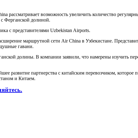
ina рассматривает возможность увеличить количество регулярн
я с Ферганской долиной.
ка с представителями Uzbekistan Airports.
асширение маршрутной сети Air China в Узбекистане. Представ
здушные гавани.
анской долины. В компании заявили, что намерены изучить перс
нейшее развитие партнерства с китайским перевозчиком, которое
станом и Китаем.
няйтесь.