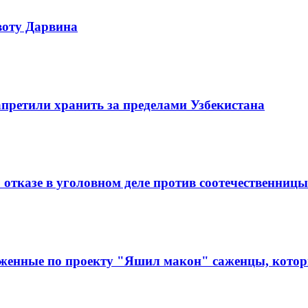
воту Дарвина
претили хранить за пределами Узбекистана
 отказе в уголовном деле против соотечественницы
аженные по проекту "Яшил макон" саженцы, которы