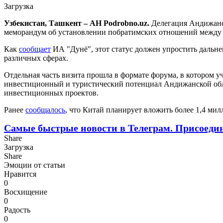
Загрузка
Узбекистан, Ташкент – АН Podrobno.uz.
Делегация Андижанс
меморандум об установлении побратимских отношений между
Как
сообщает
ИА "Дунё", этот статус должен упростить дальне
различных сферах.
Отдельная часть визита прошла в формате форума, в котором 
инвестиционный и туристический потенциал Андижанской облас
инвестиционных проектов.
Ранее
сообщалось
, что Китай планирует вложить более 1,4 ми
Самые быстрые новости в Телеграм. Присоеди
Share
Загрузка
Share
Эмоции от статьи
Нравится
0
Восхищение
0
Радость
0