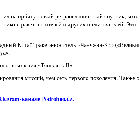
стил на орбиту новый ретрансляционный спутник, кото
ников, ракет-носителей и других пользователей. Этот 
ный Китай) ракета-носитель «Чанчжэн-3B» («Великий 
уа».
рого поколения «Тяньлянь II».
нирования миссий, чем сеть первого поколения. Такж
legram-канале Podrobno.uz.