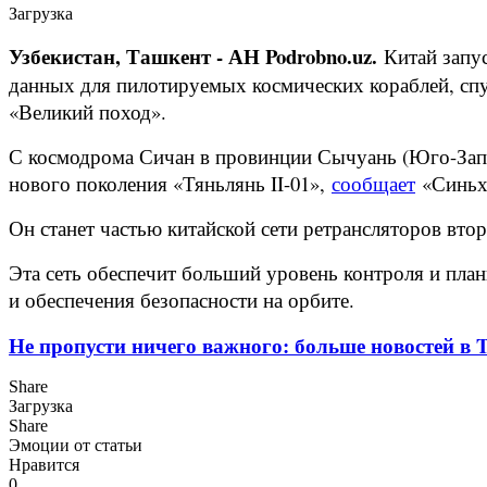
Загрузка
Узбекистан, Ташкент - АН Podrobno.uz.
Китай запу
данных для пилотируемых космических кораблей, спут
«Великий поход».
С космодрома Сичан в провинции Сычуань (Юго-Запад
нового поколения «Тяньлянь II-01»,
сообщает
«Синьх
Он станет частью китайской сети ретрансляторов вто
Эта сеть обеспечит больший уровень контроля и пла
и обеспечения безопасности на орбите.
Не пропусти ничего важного: больше новостей в Te
Share
Загрузка
Share
Эмоции от статьи
Нравится
0