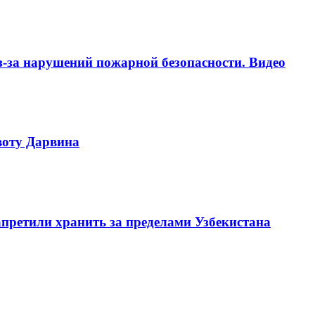
-за нарушений пожарной безопасности. Видео
воту Дарвина
претили хранить за пределами Узбекистана