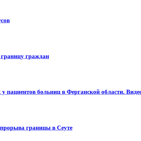
усов
 границу граждан
 у пациентов больниц в Ферганской области. Виде
е прорыва границы в Сеуте