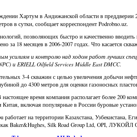
ждении Хартум в Андижанской области в преддверии 2
ров в сутки, сообщает корреспондент Podrobno.uz.
нологий, позволяющих быстро и качественно вводить 
о за 18 месяцев в 2006-2007 годах. Что касается сква
ым усилиям и контролю над ходом работ лучших спец
C) и ERIELL Oilfield Services Middle East DMCC.
льных 3-4 скважин с целью увеличения добычи нефти и
убиной до 4300 метров для оценки газоносных пласто
 В настоящее время компания располагает более 200 к
и Китая, включая популярные в России буровые установк
 работает на территории Казахстана, Узбекистана, Ег
как Baker&Hughes, Silk Road Group Ltd, OPI, ЛУКОЙЛ 