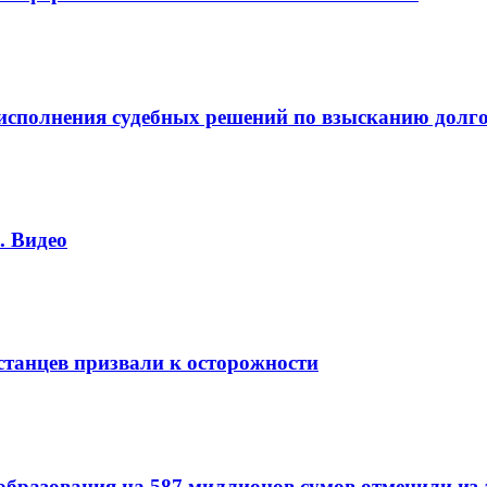
сполнения судебных решений по взысканию долг
. Видео
станцев призвали к осторожности
образования на 587 миллионов сумов отменили из