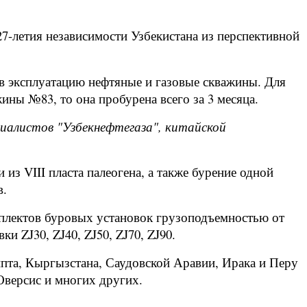
7-летия независимости Узбекистана из перспективной
в эксплуатацию нефтяные и газовые скважины. Для
жины №83, то она пробурена всего за 3 месяца.
иалистов "Узбекнефтегаза", китайской
з VIII пласта палеогена, а также бурение одной
в.
омплектов буровых установок грузоподъемностью от
и ZJ30, ZJ40, ZJ50, ZJ70, ZJ90.
ипта, Кыргызстана, Саудовской Аравии, Ирака и Перу
Оверсис и многих других.