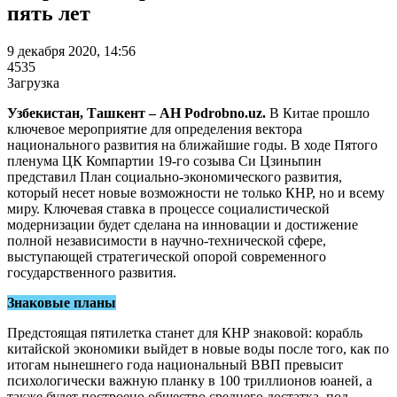
пять лет
9 декабря 2020, 14:56
4535
Загрузка
Узбекистан, Ташкент – АН Podrobno.uz.
В Китае прошло
ключевое мероприятие для определения вектора
национального развития на ближайшие годы. В ходе Пятого
пленума ЦК Компартии 19-го созыва Си Цзиньпин
представил План социально-экономического развития,
который несет новые возможности не только КНР, но и всему
миру. Ключевая ставка в процессе социалистической
модернизации будет сделана на инновации и достижение
полной независимости в научно-технической сфере,
выступающей стратегической опорой современного
государственного развития.
Знаковые планы
Предстоящая пятилетка станет для КНР знаковой: корабль
китайской экономики выйдет в новые воды после того, как по
итогам нынешнего года национальный ВВП превысит
психологически важную планку в 100 триллионов юаней, а
также будет построено общество среднего достатка, под