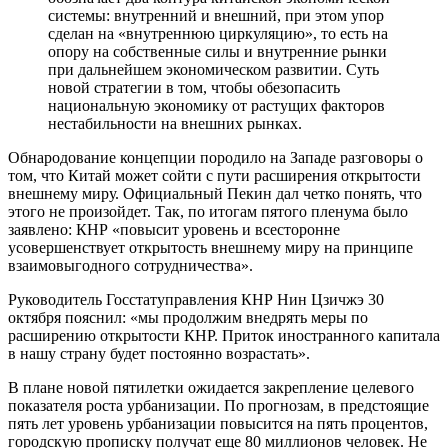
системы: внутренний и внешний, при этом упор
сделан на «внутреннюю циркуляцию», то есть на
опору на собственные силы и внутренние рынки
при дальнейшем экономическом развитии. Суть
новой стратегии в том, чтобы обезопасить
национальную экономику от растущих факторов
нестабильности на внешних рынках.
Обнародование концепции породило на Западе разговоры о
том, что Китай может сойти с пути расширения открытости
внешнему миру. Официальный Пекин дал четко понять, что
этого не произойдет. Так, по итогам пятого пленума было
заявлено: КНР «повысит уровень и всесторонне
усовершенствует открытость внешнему миру на принципе
взаимовыгодного сотрудничества».
Руководитель Госстатуправления КНР Нин Цзичжэ 30
октября пояснил: «мы продолжим внедрять меры по
расширению открытости КНР. Приток иностранного капитала
в нашу страну будет постоянно возрастать».
В плане новой пятилетки ожидается закрепление целевого
показателя роста урбанизации. По прогнозам, в предстоящие
пять лет уровень урбанизации повысится на пять процентов,
городскую прописку получат еще 80 миллионов человек. Не