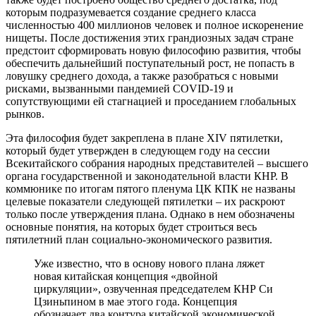
которым подразумевается создание среднего класса
численностью 400 миллионов человек и полное искоренение
нищеты. После достижения этих грандиозных задач стране
предстоит сформировать новую философию развития, чтобы
обеспечить дальнейший поступательный рост, не попасть в
ловушку среднего дохода, а также разобраться с новыми
рисками, вызванными пандемией COVID-19 и
сопутствующими ей стагнацией и проседанием глобальных
рынков.
Эта философия будет закреплена в плане XIV пятилетки,
который будет утвержден в следующем году на сессии
Всекитайского собрания народных представителей – высшего
органа государственной и законодательной власти КНР. В
коммюнике по итогам пятого пленума ЦК КПК не названы
целевые показатели следующей пятилетки – их раскроют
только после утверждения плана. Однако в нем обозначены
основные понятия, на которых будет строиться весь
пятилетний план социально-экономического развития.
Уже известно, что в основу нового плана ляжет
новая китайская концепция «двойной
циркуляции», озвученная председателем КНР Си
Цзиньпином в мае этого года. Концепция
обозначает два контура китайской экономической