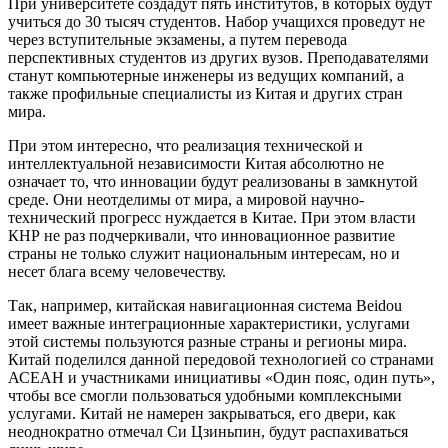
При университете создадут пять институтов, в которых будут
учиться до 30 тысяч студентов. Набор учащихся проведут не
через вступительные экзамены, а путем перевода
перспективных студентов из других вузов. Преподавателями
станут компьютерные инженеры из ведущих компаний, а
также профильные специалисты из Китая и других стран
мира.
При этом интересно, что реализация технической и
интеллектуальной независимости Китая абсолютно не
означает то, что инновации будут реализованы в замкнутой
среде. Они неотделимы от мира, а мировой научно-
технический прогресс нуждается в Китае. При этом власти
КНР не раз подчеркивали, что инновационное развитие
страны не только служит национальным интересам, но и
несет блага всему человечеству.
Так, например, китайская навигационная система Beidou
имеет важные интеграционные характеристики, услугами
этой системы пользуются разные страны и регионы мира.
Китай поделился данной передовой технологией со странами
АСЕАН и участниками инициативы «Один пояс, один путь»,
чтобы все смогли пользоваться удобными комплексными
услугами. Китай не намерен закрываться, его двери, как
неоднократно отмечал Си Цзиньпин, будут распахиваться