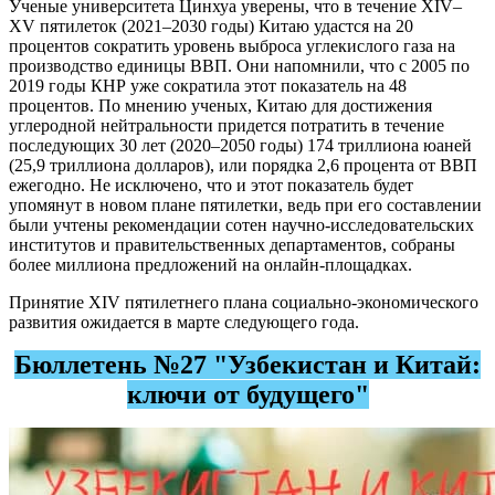
Ученые университета Цинхуа уверены, что в течение XIV–
XV пятилеток (2021–2030 годы) Китаю удастся на 20
процентов сократить уровень выброса углекислого газа на
производство единицы ВВП. Они напомнили, что с 2005 по
2019 годы КНР уже сократила этот показатель на 48
процентов. По мнению ученых, Китаю для достижения
углеродной нейтральности придется потратить в течение
последующих 30 лет (2020–2050 годы) 174 триллиона юаней
(25,9 триллиона долларов), или порядка 2,6 процента от ВВП
ежегодно. Не исключено, что и этот показатель будет
упомянут в новом плане пятилетки, ведь при его составлении
были учтены рекомендации сотен научно-исследовательских
институтов и правительственных департаментов, собраны
более миллиона предложений на онлайн-площадках.
Принятие XIV пятилетнего плана социально-экономического
развития ожидается в марте следующего года.
Бюллетень №27 "Узбекистан и Китай:
ключи от будущего"