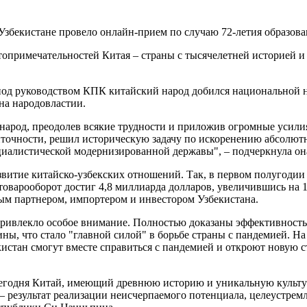
Узбекистане провело онлайн-прием по случаю 72-летия образова
топримечательностей Китая – страны с тысячелетней историей и
д под руководством КПК китайский народ добился национальной
на народовластии.
народ, преодолев всякие трудности и приложив огромные усилия,
иточности, решил историческую задачу по искоренению абсолю
циалистической модернизированной державы", – подчеркнула он
азвитие китайско-узбекских отношений. Так, в первом полугоди
 товарооборот достиг 4,8 миллиарда долларов, увеличившись на 
ым партнером, импортером и инвестором Узбекистана.
привлекло особое внимание. Полностью доказаны эффективность
ны, что стало "главной силой" в борьбе страны с пандемией. Н
кистан смогут вместе справиться с пандемией и откроют новую 
егодня Китай, имеющий древнюю историю и уникальную культуру
 результат реализации неисчерпаемого потенциала, целеустремл