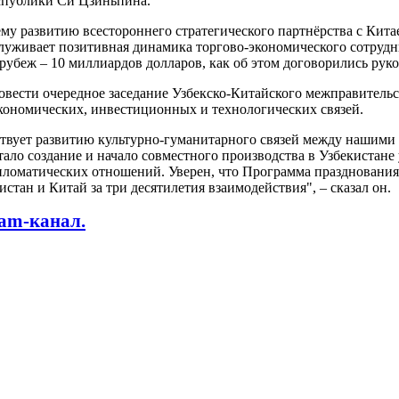
спублики Си Цзиньпина.
 развитию всестороннего стратегического партнёрства с Китае
луживает позитивная динамика торгово-экономического сотрудн
убеж – 10 миллиардов долларов, как об этом договорились руко
овести очередное заседание Узбекско-Китайского межправительс
кономических, инвестиционных и технологических связей.
вует развитию культурно-гуманитарного связей между нашими ст
тало создание и начало совместного производства в Узбекистан
ипломатических отношений. Уверен, что Программа праздновани
ан и Китай за три десятилетия взаимодействия", – сказал он.
ram-канал.