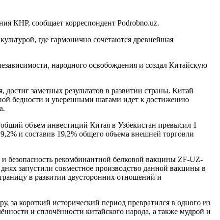
ния КНР, сообщает корреспондент Podrobno.uz.
 культурой, где гармонично сочетаются древнейшая
 независимости, народного освобождения и создал Китайскую
 достиг заметных результатов в развитии страны. Китай
тной бедности и уверенными шагами идет к достижению
а.
и общий объем инвестиций Китая в Узбекистан превысил 1
19,2% и составив 19,2% общего объема внешней торговли
 и безопасность рекомбинантной белковой вакцины ZF-UZ-
а днях запустили совместное производство данной вакцины в
страницу в развитии двусторонних отношений и
, за короткий исторический период превратился в одного из
ённости и сплочённости китайского народа, а также мудрой и