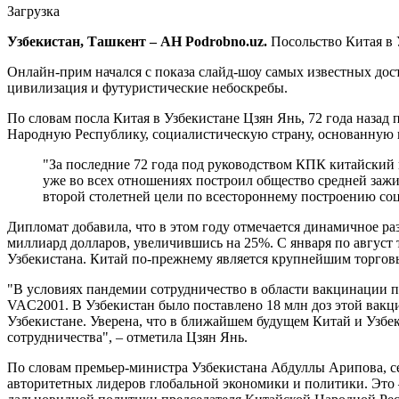
Загрузка
Узбекистан, Ташкент – АН Podrobno.uz.
Посольство Китая в 
Онлайн-прим начался с показа слайд-шоу самых известных дос
цивилизация и футуристические небоскребы.
По словам посла Китая в Узбекистане Цзян Янь, 72 года наза
Народную Республику, социалистическую страну, основанную 
"За последние 72 года под руководством КПК китайский 
уже во всех отношениях построил общество средней заж
второй столетней цели по всестороннему построению со
Дипломат добавила, что в этом году отмечается динамичное р
миллиард долларов, увеличившись на 25%. С января по август
Узбекистана. Китай по-прежнему является крупнейшим торгов
"В условиях пандемии сотрудничество в области вакцинации 
VAC2001. В Узбекистан было поставлено 18 млн доз этой вакци
Узбекистане. Уверена, что в ближайшем будущем Китай и Узбе
сотрудничества", – отметила Цзян Янь.
По словам премьер-министра Узбекистана Абдуллы Арипова, с
авторитетных лидеров глобальной экономики и политики. Это –