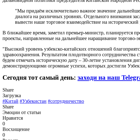
дальновидной политики председателя Китайской Народной Ре
"Мы придаём исключительно важное значение дальнейшему
диалога на различных уровнях. Отдельного внимания зас
вывести наше торговое взаимодействие на исторический р
В ближайшее время, заметил премьер-министр, планируется пр
проекты, направленные на дальнейшее наращивание торгово-э
"Высокий уровень узбекско-китайских отношений благоприятст
здравоохранения. Результатом плодотворного сотрудничества с
будем отмечать историческую дату – 30-летие установления д
демонстрирующими огромные успехи, которых достигли Узбекист
Сегодня тот самый день:
заходи на наш Teleg
Share
Загрузка
#Китай
#Узбекистан
#сотрудничество
Share
Эмоции от статьи
Нравится
0
Восхищение
0