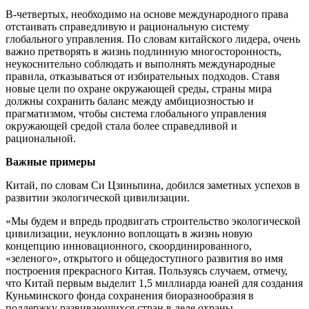
В-четвертых, необходимо на основе международного права
отстаивать справедливую и рациональную систему
глобального управления. По словам китайского лидера, очень
важно претворять в жизнь подлинную многосторонность,
неукоснительно соблюдать и выполнять международные
правила, отказываться от избирательных подходов. Ставя
новые цели по охране окружающей среды, страны мира
должны сохранить баланс между амбициозностью и
прагматизмом, чтобы система глобального управления
окружающей средой стала более справедливой и
рациональной.
Важные примеры
Китай, по словам Си Цзиньпина, добился заметных успехов в
развитии экологической цивилизации.
«Мы будем и впредь продвигать строительство экологической
цивилизации, неуклонно воплощать в жизнь новую
концепцию инновационного, скоординированного,
«зеленого», открытого и общедоступного развития во имя
построения прекрасного Китая. Пользуясь случаем, отмечу,
что Китай первым выделит 1,5 миллиарда юаней для создания
Куньминского фонда сохранения биоразнообразия в
поддержку развивающихся стран в деле охраны