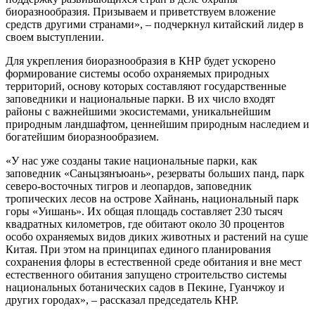
биоразнообразия. Призываем и приветствуем вложение
средств другими странами», – подчеркнул китайский лидер в
своем выступлении.
Для укрепления биоразнообразия в КНР будет ускорено
формирование системы особо охраняемых природных
территорий, основу которых составляют государственные
заповедники и национальные парки. В их число входят
районы с важнейшими экосистемами, уникальнейшим
природным ландшафтом, ценнейшим природным наследием и
богатейшим биоразнообразием.
«У нас уже созданы такие национальные парки, как
заповедник «Саньцзянъюань», резерваты больших панд, парк
северо-восточных тигров и леопардов, заповедник
тропических лесов на острове Хайнань, национальный парк
горы «Уишань». Их общая площадь составляет 230 тысяч
квадратных километров, где обитают около 30 процентов
особо охраняемых видов диких животных и растений на суше
Китая. При этом на принципах единого планирования
сохранения флоры в естественной среде обитания и вне мест
естественного обитания запущено строительство системы
национальных ботанических садов в Пекине, Гуанчжоу и
других городах», – рассказал председатель КНР.