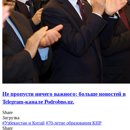
Не пропусти ничего важного: больше новостей в
Telegram-канале Podrobno.uz.
Share
Загрузка
#Узбекистан и Китай
#70-летие образования КНР
Share