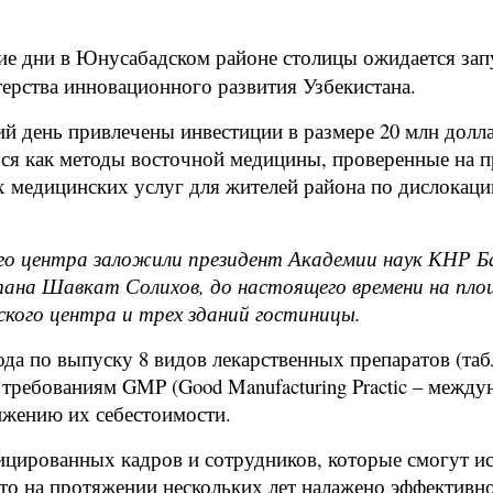
е дни в Юнусабадском районе столицы ожидается запу
терства инновационного развития Узбекистана.
й день привлечены инвестиции в размере 20 млн долла
ься как методы восточной медицины, проверенные на п
 медицинских услуг для жителей района по дислокаци
о центра заложили президент Академии наук КНР Ба
тана Шавкат Солихов, до настоящего времени на пло
ского центра и трех зданий гостиницы.
а по выпуску 8 видов лекарственных препаратов (табле
требованиям GMP (Good Manufacturing Practic – между
ижению их себестоимости.
ицированных кадров и сотрудников, которые смогут и
 что на протяжении нескольких лет налажено эффектив