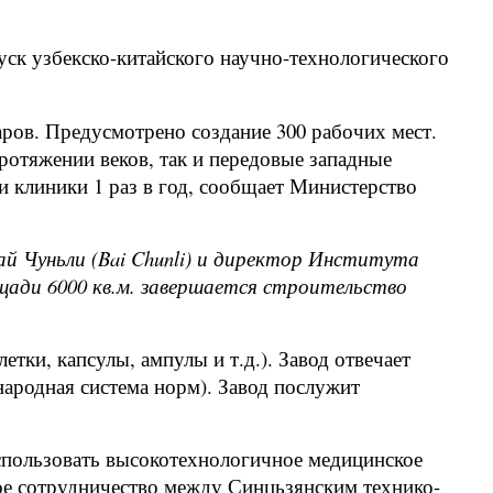
ск узбекско-китайского научно-технологического
ров. Предусмотрено создание 300 рабочих мест.
ротяжении веков, так и передовые западные
и клиники 1 раз в год, сообщает Министерство
й Чуньли (Bai Chunli) и директор Института
щади 6000 кв.м. завершается строительство
тки, капсулы, ампулы и т.д.). Завод отвечает
народная система норм). Завод послужит
спользовать высокотехнологичное медицинское
ное сотрудничество между Синцьзянским технико-