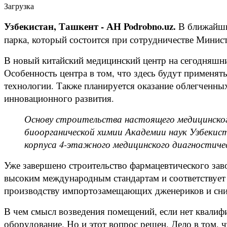
Загрузка
Узбекистан, Ташкент - АН Podrobno.uz.
В ближайши
парка, который состоится при сотрудничестве Минис
В новый китайский медицинский центр на сегодняшни
Особенность центра в том, что здесь будут применят
технологии. Также планируется оказание облегченных
инновационного развития.
Основу строительства настоящего медицинског
биоорганической химии Академии наук Узбекис
корпуса 4-этажного медицинского диагностиче
Уже завершено строительство фармацевтического завод
высоким международным стандартам и соответствует 
производству импортозамещающих дженериков и сн
В чем смысл возведения помещений, если нет квалиф
оборудование. Но и этот вопрос решен. Дело в том,