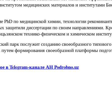
нститутом медицинских материалов и институтами Би
е PhD по медицинской химии, технологии рекоминант
ных защитили диссертации по своим направлениями. К
цьзянском технико-физическом и химическом институ
кий парк послужит созданию своеобразного типового 
а путем формирования своеобразной платформы подгот
ое в Telegram-канале АН Podrobno.uz