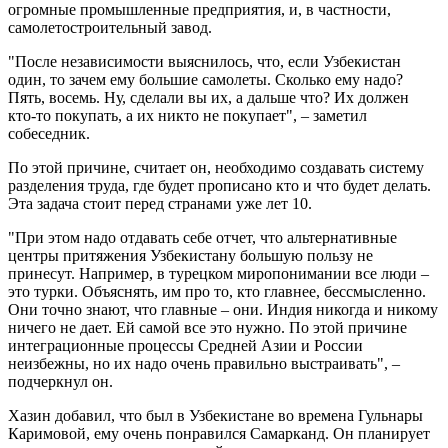
огромные промышленные предприятия, и, в частности,
самолетостроительный завод.
"После независимости выяснилось, что, если Узбекистан
один, то зачем ему большие самолеты. Сколько ему надо?
Пять, восемь. Ну, сделали вы их, а дальше что? Их должен
кто-то покупать, а их никто не покупает", – заметил
собеседник.
По этой причине, считает он, необходимо создавать систему
разделения труда, где будет прописано кто и что будет делать.
Эта задача стоит перед странами уже лет 10.
"При этом надо отдавать себе отчет, что альтернативные
центры притяжения Узбекистану большую пользу не
принесут. Например, в турецком миропонимании все люди –
это турки. Объяснять, им про то, кто главнее, бессмысленно.
Они точно знают, что главные – они. Индия никогда и никому
ничего не дает. Ей самой все это нужно. По этой причине
интеграционные процессы Средней Азии и России
неизбежны, но их надо очень правильно выстраивать", –
подчеркнул он.
Хазин добавил, что был в Узбекистане во времена Гульнары
Каримовой, ему очень понравился Самарканд. Он планирует