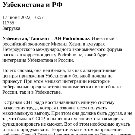
Узбекистана и РФ
17 июня 2022, 16:57
11755
Загрузка
Узбекистан, Ташкент – АН Podrobno.uz.
Известный
российский экономист Михаил Хазин в кулуарах
Петербургского международного экономического форума
рассказал корреспонденту Podrobno.uz, какой будет
интеграция Узбекистана и России.
По его словам, она неизбежна, так как альтернативные
центры притяжения Узбекистану большой пользы не
принесут. При этом мешают интеграции некоторые
либеральные представители экономических властей как в
России, так и в Узбекистане.
"Странам СНГ надо восстанавливать единую систему
разделения труда, которая позволит всем получать
максимальную выгоду. При этом она должна быть другая, а не
та, что была в СССР, в нынешних условиях старая модель
функционировать не сможет. Вот об этом необходимо думать
и что-то придумывать. Теоретически в этом направлении
работает Сергей Глазьев [советник президента России, доктор