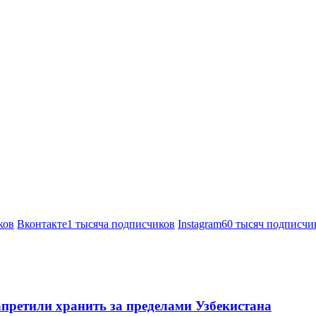
ков
Вконтакте
1 тысяча подписчиков
Instagram
60 тысяч подписчи
претили хранить за пределами Узбекистана