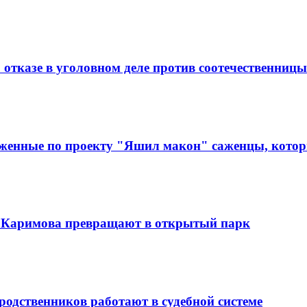
 отказе в уголовном деле против соотечественницы
аженные по проекту "Яшил макон" саженцы, которы
 Каримова превращают в открытый парк
родственников работают в судебной системе