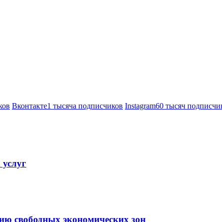
ков
Вконтакте
1 тысяча подписчиков
Instagram
60 тысяч подписчи
 услуг
тию свободных экономических зон