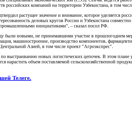
тв российских компаний на территории Узбекистана, в том числ
твердил растущее значение и внимание, которое уделяется росс
тересованность деловых кругов России и Узбекистана совместн
промышленными инициативами", – сказал посол РФ.
оду были новыми, не принимавшими участие в прошлогоднем мер
изация, машиностроение, производство компонентов, фармацевт
Центральной Азией, в том числе проект "Агроэкспрес".
по выстраиванию новых логистических цепочек. В этом плане 
тся нарастить объем поставляемой сельскохозяйственной продук
шей Телеге.