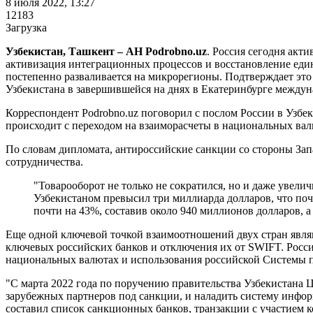
8 июля 2022, 13:27
12183
Загрузка
Узбекистан, Ташкент – АН Podrobno.uz
. Россия сегодня акт
активизация интеграционных процессов и восстановление еди
постепенно разваливается на микрорегионы. Подтверждает это и
Узбекистана в завершившейся на днях в Екатеринбурге межд
Корреспондент Podrobno.uz поговорил с послом России в Узб
происходит с переходом на взаиморасчеты в национальных ва
По словам дипломата, антироссийские санкции со стороны Зап
сотрудничества.
"Товарооборот не только не сократился, но и даже увели
Узбекистаном превысил три миллиарда долларов, что поч
почти на 43%, составив около 940 миллионов долларов, а
Еще одной ключевой точкой взаимоотношений двух стран являю
ключевых российских банков и отключения их от SWIFT. Россий
национальных валютах и использования российской Системы
"С марта 2022 года по поручению правительства Узбекистана 
зарубежных партнеров под санкции, и наладить систему инфо
составил список санкционных банков, транзакции с участием 