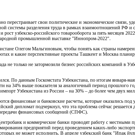
ивно перестраивает свои политические и экономические связи, уд
ной системы разделения труда в рамках взаимоотношений РФ и 
 рост узбекско-российского товарооборота за пять месяцев 2022
ународной промышленной выставке "Иннопром-2022".
екистане Олегом Мальгиновым, чтобы понять как страны намере
лютах и какие перспективные проекты Ташкент и Москва планир
ада не только не затормозили бизнес российских компаний в Уз
чился. По данным Госкомстата Узбекистана, по итогам января-м
ти на 34% выше показателя за аналогичный период прошлого го
 импорт Узбекистана из России – на 30% – до более чем двух ми
тся финансовые и банковские расчеты, которые оказались под 
ский дипломат подчеркнул, что эта проблема сейчас решается дву
 передачи финансовых сообщений (СПФС).
Центробанк и коммерческие банки проводят работу с местными п
рмирования предприятий перед проведением каких-либо экспор
которых не может исполнить. В апреле узбекский банк "Ипак й