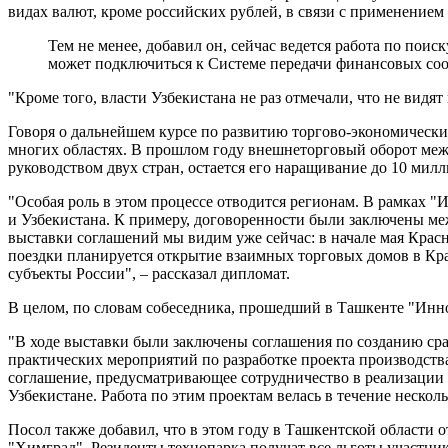
видах валют, кроме российских рублей, в связи с применением
Тем не менее, добавил он, сейчас ведется работа по по
может подключиться к Системе передачи финансовых со
"Кроме того, власти Узбекистана не раз отмечали, что не видя
Говоря о дальнейшем курсе по развитию торгово-экономически
многих областях. В прошлом году внешнеторговый оборот меж
руководством двух стран, остается его наращивание до 10 милл
"Особая роль в этом процессе отводится регионам. В рамках 
и Узбекистана. К примеру, договоренности были заключены ме
выставки соглашений мы видим уже сейчас: в начале мая Красн
поездки планируется открытие взаимных торговых домов в Кра
субъекты России", – рассказал дипломат.
В целом, по словам собеседника, прошедший в Ташкенте "Инно
"В ходе выставки были заключены соглашения по созданию сра
практических мероприятий по разработке проекта производств
соглашение, предусматривающее сотрудничество в реализации 
Узбекистане. Работа по этим проектам велась в течение неско
Посол также добавил, что в этом году в Ташкентской области
"Химград". Резиденты технопарка получат все льготы участни