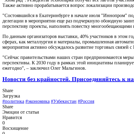
Также активно прорабатывается вопрос локализации производс
"Состоявшийся в Екатеринбурге в начале июля "Иннопром" под
делегации в мероприятии еще раз подчеркнуло обоюдную заин
перспективу проекты, наполнять повестку многообещающими 
По данным организаторов выставки, 40% участников в этом г
сферах, как металлургия и материалы, промышленная автомат
мероприятия активно обсуждалось развитие торговых связей с 
"Сейчас правительствами наших стран предпринимаются меры 
перспективы. К 2030 году в рамках этой инициативы планируе
ежегодно", – заключил Олег Мальгинов.
Новости без крайностей.
Присоединяйтесь к на
Share
Загрузка
#политика
#экономика
#Узбекистан
#Россия
Share
Эмоции от статьи
Нравится
0
Восхищение
0