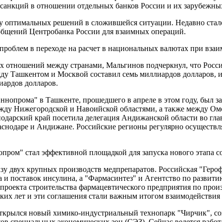
 санкций в отношении отдельных банков России и их зарубежных
иску оптимальных решений в сложившейся ситуации. Недавно ста
общений Центробанка России для взаимных операций.
т проблем в переходе на расчет в национальных валютах при взаи
х отношений между странами, Мальгинов подчеркнул, что Росси
ду Ташкентом и Москвой составил семь миллиардов долларов, и
иардов долларов.
"Иннопрома" в Ташкенте, прошедшего в апреле в этом году, был
жду Нижегородской и Навоийской областями, а также между Омс
одарский край посетила делегация Андижанской области во глав
снодаре и Андижане. Российские регионы регулярно осуществляю
пром" стал эффективной площадкой для запуска нового этапа со
зу двух крупных производств медпрепаратов. Российская "Геро
а и поставок инсулина, а "Фармасинтез" и Агентство по развит
проекта строительства фармацевтического предприятия по прои
льких лет и эти соглашения стали важным итогом взаимодействия
 открылся новый химико-индустриальный технопарк "Чирчик", с
ков специальных экономических зон (СЭЗ). Сейчас ведется работ