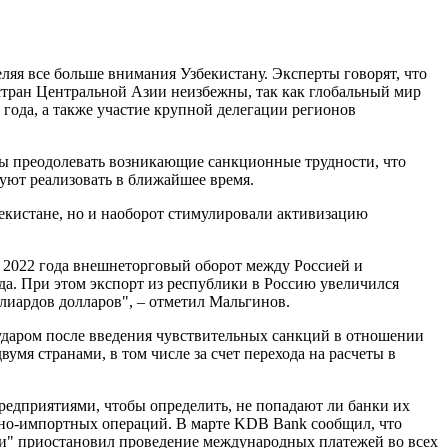
еляя все больше внимания Узбекистану. Эксперты говорят, что
стран Центральной Азии неизбежны, так как глобальный мир
 года, а также участие крупной делегации регионов
ны преодолевать возникающие санкционные трудности, что
уют реализовать в ближайшее время.
бекистане, но и наоборот стимулировали активизацию
ая 2022 года внешнеторговый оборот между Россией и
да. При этом экспорт из республики в Россию увеличился
ллиардов долларов", – отметил Мальгинов.
ударом после введения чувствительных санкций в отношении
мя странами, в том числе за счет перехода на расчеты в
редприятиями, чтобы определить, не попадают ли банки их
тно-импортных операций. В марте KDB Bank сообщил, что
ули" приостановил проведение международных платежей во всех