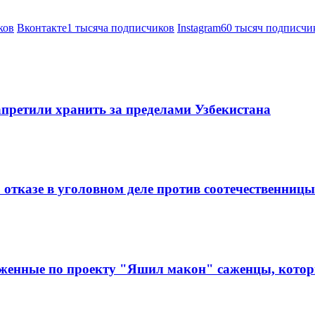
ков
Вконтакте
1 тысяча подписчиков
Instagram
60 тысяч подписчи
претили хранить за пределами Узбекистана
 отказе в уголовном деле против соотечественницы
аженные по проекту "Яшил макон" саженцы, которы