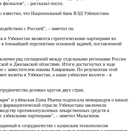
 филиалов", – рассказал посол.
ло известно, что Национальный банк ВЭД Узбекистана
модействии с Россией", – заметил он.
я и Узбекистан являются стратегическими партнерами во
 в ближайшей перспективе основной задачей, поставленной
 заключен ряд соглашений между отдельными регионами России
кой и Джизакской областями. Итоги достигнутых в ходе
е с заместителем хокима Хамраевым. По результатам этой
т визиты в Узбекистан, а наши узбекские коллеги – в
трудничества деловых кругов двух стран.
фарм" и узбекская Zuma Pharma подписали меморандум о начале
ию фармацевтической отрасли Узбекистана заключили
зводству противоопухолевых лекарственных средств в
 с узбекскими партнерами", – заметил Мальгинов.
озданный в сотрудничестве с казанским технополисом
а по привлечению в технопарк новых резидентов и инвесторов.