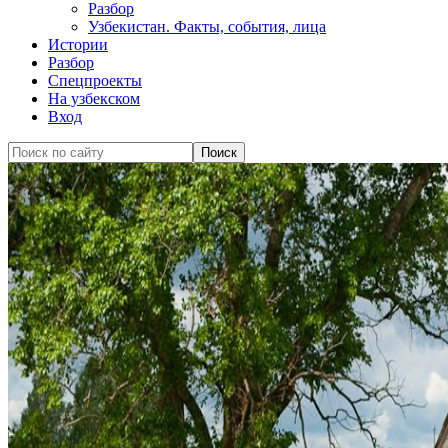
Разбор
Узбекистан. Факты, события, лица
Истории
Разбор
Спецпроекты
На узбекском
Вход