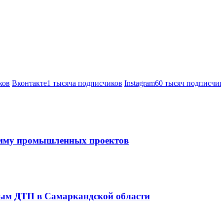
ков
Вконтакте
1 тысяча подписчиков
Instagram
60 тысяч подписчи
амму промышленных проектов
ным ДТП в Самаркандской области