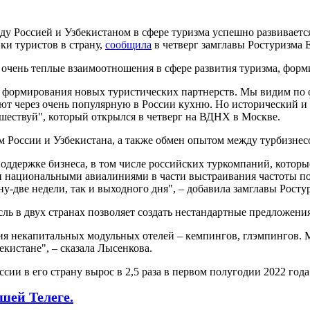
у Россией и Узбекистаном в сфере туризма успешно развиваетс
ки туристов в страну,
сообщила
в четверг замглавы Ростуризма 
 очень теплые взаимоотношения в сфере развития туризма, фо
ормирования новых туристических партнерств. Мы видим по оп
т через очень популярную в России кухню. Но исторический и к
шествуй", который открылся в четверг на ВДНХ в Москве.
 России и Узбекистана, а также обмен опытом между турбизнесо
оддержке бизнеса, в том числе российских туркомпаний, которы
ми национальными авиалиниями в части выстраивания частоты п
у-две недели, так и выходного дня", – добавила замглавы Росту
ль в двух странах позволяет создать нестандартные предложения
я некапитальных модульных отелей – кемпингов, глэмпингов. М
екистане", – сказала Лысенкова.
сии в его страну вырос в 2,5 раза в первом полугодии 2022 года
шей Телеге.