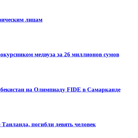
зическим лицам
рокурсником медвуза за 26 миллионов сумов
збекистан на Олимпиаду FIDE в Самарканде
е Таиланда, погибли девять человек