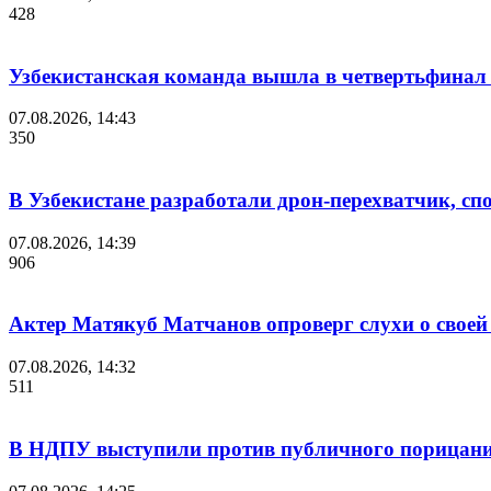
428
Узбекистанская команда вышла в четвертьфинал
07.08.2026, 14:43
350
В Узбекистане разработали дрон-перехватчик, спо
07.08.2026, 14:39
906
Актер Матякуб Матчанов опроверг слухи о своей 
07.08.2026, 14:32
511
В НДПУ выступили против публичного порицания