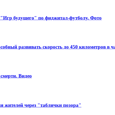
 "Игр будущего" по фиджитал-футболу. Фото
собный развивать скорость до 450 километров в ч
смерти. Видео
 жителей через "таблички позора"