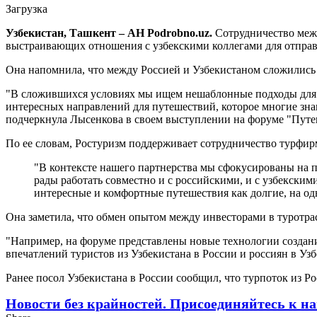
Загрузка
Узбекистан, Ташкент – АН Podrobno.uz.
Сотрудничество межд
выстраивающих отношения с узбекскими коллегами для отправ
Она напомнила, что между Россией и Узбекистаном сложились
"В сложившихся условиях мы ищем нешаблонные подходы для ф
интересных направлений для путешествий, которое многие знаю
подчеркнула Лысенкова в своем выступлении на форуме "Путе
По ее словам, Ростуризм поддерживает сотрудничество турфирм
"В контексте нашего партнерства мы сфокусированы на п
рады работать совместно и с российскими, и с узбекски
интересные и комфортные путешествия как долгие, на одн
Она заметила, что обмен опытом между инвесторами в туротрас
"Например, на форуме представлены новые технологии создани
впечатлений туристов из Узбекистана в России и россиян в Узб
Ранее посол Узбекистана в России сообщил, что турпоток из Рос
Новости без крайностей.
Присоединяйтесь к на