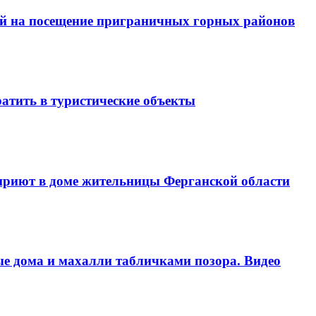
ий на посещение приграничных горных районов
атить в туристические объекты
 приют в доме жительницы Ферганской области
е дома и махалли табличками позора. Видео