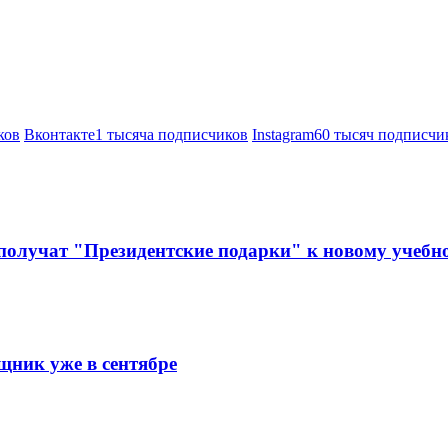
ков
Вконтакте
1 тысяча подписчиков
Instagram
60 тысяч подписчи
 получат "Президентские подарки" к новому учебн
щник уже в сентябре