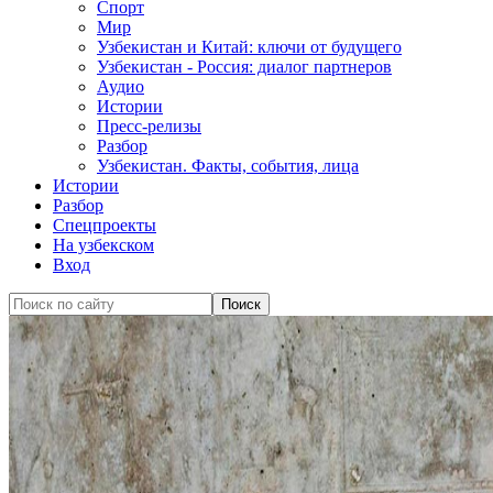
Спорт
Мир
Узбекистан и Китай: ключи от будущего
Узбекистан - Россия: диалог партнеров
Аудио
Истории
Пресс-релизы
Разбор
Узбекистан. Факты, события, лица
Истории
Разбор
Спецпроекты
На узбекском
Вход