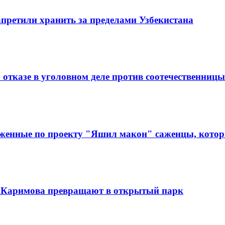
претили хранить за пределами Узбекистана
 отказе в уголовном деле против соотечественницы
аженные по проекту "Яшил макон" саженцы, которы
 Каримова превращают в открытый парк