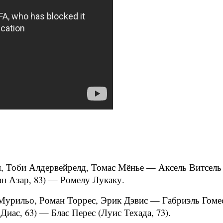
, Тоби Алдервейрелд, Томас Мёнье — Аксель Витсель 
ан Азар, 83) — Ромелу Лукаку.
урильо, Роман Торрес, Эрик Дэвис — Габриэль Гомес,
иас, 63) — Блас Перес (Луис Техада, 73).