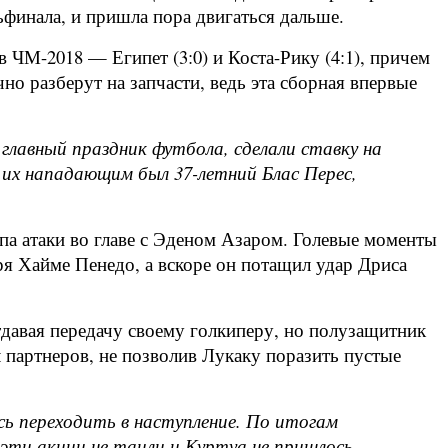
финала, и пришла пора двигаться дальше.
 ЧМ-2018 — Египет (3:0) и Коста-Рику (4:1), причем
но разберут на запчасти, ведь эта сборная впервые
главный праздник футбола, сделали ставку на
 их нападающим был 37-летний Блас Перес,
а атаки во главе с Эденом Азаром. Голевые моменты
ря Хайме Пенедо, а вскоре он потащил удар Дриса
тдавая передачу своему голкиперу, но полузащитник
л партнеров, не позволив Лукаку поразить пустые
сь переходить в наступление. По итогам
 эти акции не таили и Куртуа не пришлось