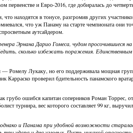
первенстве и Евро-2016, где добиралась до четверть
 что находятся в тонусе, разгромив других участников
омневался, что уж Панаму на старте чемпионата они точ
спросветным аутсайдером.
енера Эрнана Дарио Гомеса, чудом просочившиеся на 
обедить, сколько избежать поражения. Единственным
 — Ромелу Лукаку, но его поддерживала мощная групп
ник Карраско проверил бдительность панамского врата
как грубо ошибся капитан соперников Роман Торрес, о
олист турнира, вес которого составляет 99 кг, выручи
, однако и Панама при удобной возможности старала
 три удара и два угловых. Пусть никакой опасности