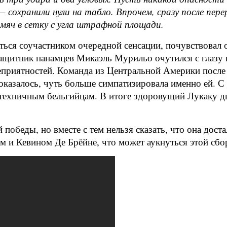
 сохранили нули на табло. Впрочем, сразу после перер
 мяч в сетку с угла штрафной площади.
ться соучастником очередной сенсации, почувствовал о
защитник панамцев Микаэль Мурильо очутился с глазу н
неприятностей. Команда из Центральной Америки после
показалось, чуть больше симпатизировала именно ей. 
техничным бельгийцам. В итоге здоровущий Лукаку д
победы, но вместе с тем нельзя сказать, что она дост
 и Кевином Де Брёйне, что может аукнуться этой сбо