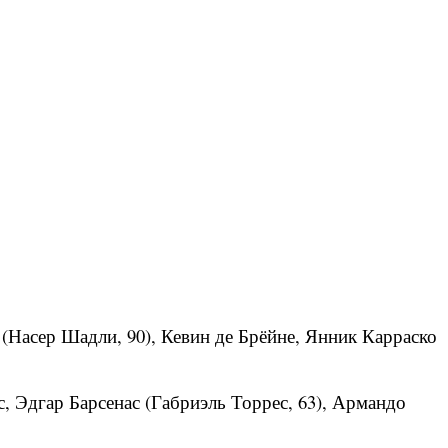
(Насер Шадли, 90), Кевин де Брёйне, Янник Карраско
 Эдгар Барсенас (Габриэль Торрес, 63), Армандо