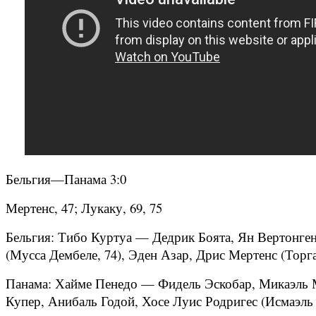
Бельгия—Панама 3:0
Мертенс, 47; Лукаку, 69, 75
Бельгия: Тибо Куртуа — Дедрик Боята, Ян Вертонген
(Мусса Дембеле, 74), Эден Азар, Дрис Мертенс (Торг
Панама: Хайме Пенедо — Фидель Эскобар, Микаэль М
Купер, Анибаль Годой, Хосе Луис Родригес (Исмаэль Д