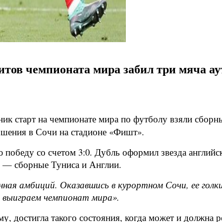
итов чемпионата мира забил три мяча ау
ик старт на чемпионате мира по футболу взяли сборн
ошения в Сочи на стадионе «Фишт».
 победу со счетом 3:0. Дубль оформил звезда англий
е — сборные Туниса и Англии.
ная амбиций. Оказавшись в курортном Сочи, ее голкип
к выиграем чемпионат мира».
ему, достигла такого состояния, когда может и должна