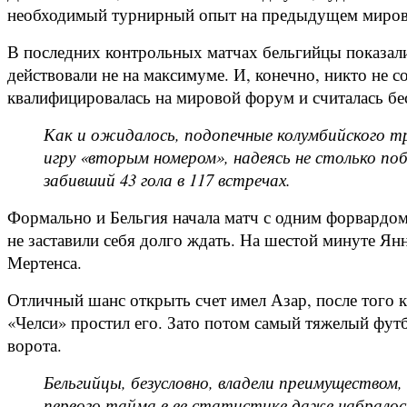
необходимый турнирный опыт на предыдущем мировом 
В последних контрольных матчах бельгийцы показали,
действовали не на максимуме. И, конечно, никто не с
квалифицировалась на мировой форум и считалась бе
Как и ожидалось, подопечные колумбийского тр
игру «вторым номером», надеясь не столько п
забивший 43 гола в 117 встречах.
Формально и Бельгия начала матч с одним форвардом
не заставили себя долго ждать. На шестой минуте Ян
Мертенса.
Отличный шанс открыть счет имел Азар, после того 
«Челси» простил его. Зато потом самый тяжелый футб
ворота.
Бельгийцы, безусловно, владели преимуществом
первого тайма в ее статистике даже набралось