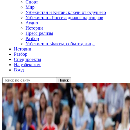
Спорт
Мир
Узбекистан и Китай: ключи от будущего
Узбекистан - Россия: диалог партнеров
Аудио
Истории
Пресс-релизы
Разбор
Узбекистан. Факты, события, лица
Истории
Разбор
Спецпроекты
На узбекском
Вход