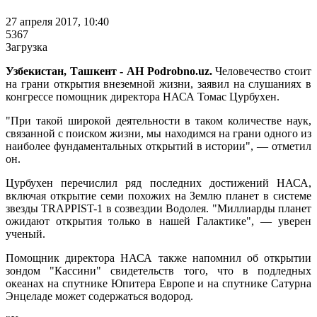
27 апреля 2017, 10:40
5367
Загрузка
Узбекистан, Ташкент - АН Podrobno.uz.
Человечество стоит
на грани открытия внеземной жизни, заявил на слушаниях в
конгрессе помощник директора НАСА Томас Цурбухен.
"При такой широкой деятельности в таком количестве наук,
связанной с поиском жизни, мы находимся на грани одного из
наиболее фундаментальных открытий в истории", — отметил
он.
Цурбухен перечислил ряд последних достижений НАСА,
включая открытие семи похожих на Землю планет в системе
звезды TRAPPIST-1 в созвездии Водолея. "Миллиарды планет
ожидают открытия только в нашей Галактике", — уверен
ученый.
Помощник директора НАСА также напомнил об открытии
зондом "Кассини" свидетельств того, что в подледных
океанах на спутнике Юпитера Европе и на спутнике Сатурна
Энцеладе может содержаться водород.