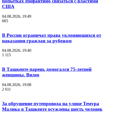
попытках Инфантино связаться с властями
США
04.08.2026, 19:49
665
В России ограничат права уклоняющихся от
наказания граждан за рубежом
04.08.2026, 19:40
1 115
В Ташкенте парень домогался 75-летней
женщины. Видео
04.08.2026, 19:08
2 611
За обрушение путепровода на улице Темура
Малика в Ташкенте осуждены шесть человек