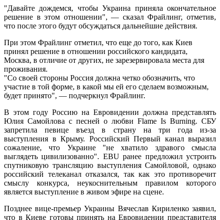
"Давайте дождемся, чтобы Украина приняла окончательное
решение в этом отношении", — сказал Фрайлинг, отметив,
что после этого будут обсуждаться дальнейшие действия.
При этом Фрайлинг отметил, что еще до того, как Киев
принял решение в отношении российского кандидата,
Москва, в отличие от других, не зарезервировала места для
проживания.
"Со своей стороны Россия должна четко обозначить, что
участие в той форме, в какой мы ей его сделаем возможным,
будет принято", — подчеркнул Фрайлинг.
В этом году Россию на Евровидении должна представлять
Юлия Самойлова с песней о любви Flame Is Burning. СБУ
запретила певице въезд в страну на три года из-за
выступления в Крыму. Российский Первый канал выразил
сожаление, что Украине "не хватило здравого смысла
выглядеть цивилизованно". EBU ранее предложил устроить
спутниковую трансляцию выступления Самойловой, однако
российский телеканал отказался, так как это противоречит
смыслу конкурса, неукоснительным правилом которого
является выступление в живом эфире на сцене.
Позднее вице-премьер Украины Вячеслав Кириленко заявил,
что в Киеве готовы принять на Евровидении представителя