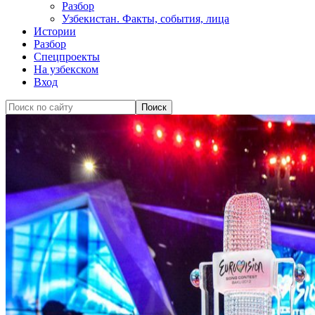
Разбор
Узбекистан. Факты, события, лица
Истории
Разбор
Спецпроекты
На узбекском
Вход