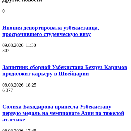
0
Япония депортировала узбекистанца,
просрочившего студенческую визу
09.08.2026, 11:30
307
Защитник сборной Узбекистана Бехруз Каримов
продолжит карьеру в Швейцарии
08.08.2026, 18:25
6 377
Солиха Баходирова принесла Узбекистану
первую медаль на чемпионате Азии по тяжелой
атлетике
08.08.2026, 17:45