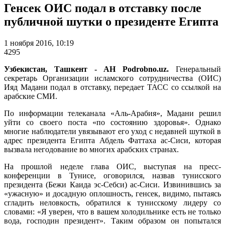
Генсек ОИС подал в отставку после
публичной шутки о президенте Египта
1 ноября 2016, 10:19
4295
Узбекистан, Ташкент - АН Podrobno.uz.
Генеральный
секретарь Организации исламского сотрудничества (ОИС)
Ияд Мадани подал в отставку, передает ТАСС со ссылкой на
арабские СМИ.
По информации телеканала «Аль-Арабия», Мадани решил
уйти со своего поста «по состоянию здоровья». Однако
многие наблюдатели увязывают его уход с недавней шуткой в
адрес президента Египта Абдель Фаттаха ас-Сиси, которая
вызвала негодование во многих арабских странах.
На прошлой неделе глава ОИС, выступая на пресс-
конференции в Тунисе, оговорился, назвав тунисского
президента (Бежи Каида эс-Себси) ас-Сиси. Извинившись за
«ужасную» и досадную оплошность, генсек, видимо, пытаясь
сгладить неловкость, обратился к тунисскому лидеру со
словами: «Я уверен, что в вашем холодильнике есть не только
вода, господин президент». Таким образом он попытался