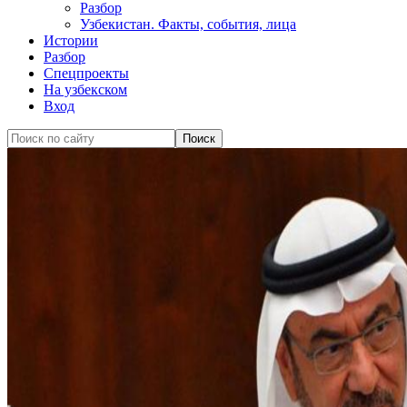
Разбор
Узбекистан. Факты, события, лица
Истории
Разбор
Спецпроекты
На узбекском
Вход