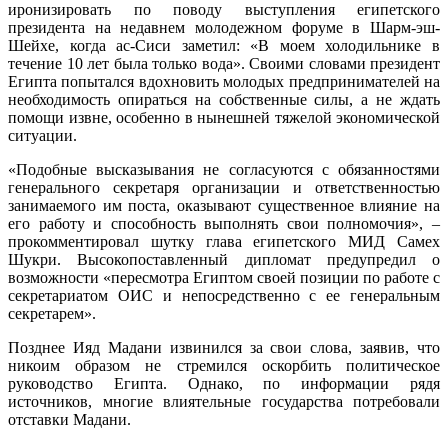
иронизировать по поводу выступления египетского
президента на недавнем молодежном форуме в Шарм-эш-
Шейхе, когда ас-Сиси заметил: «В моем холодильнике в
течение 10 лет была только вода». Своими словами президент
Египта попытался вдохновить молодых предпринимателей на
необходимость опираться на собственные силы, а не ждать
помощи извне, особенно в нынешней тяжелой экономической
ситуации.
«Подобные высказывания не согласуются с обязанностями
генерального секретаря организации и ответственностью
занимаемого им поста, оказывают существенное влияние на
его работу и способность выполнять свои полномочия», –
прокомментировал шутку глава египетского МИД Самех
Шукри. Высокопоставленный дипломат предупредил о
возможности «пересмотра Египтом своей позиции по работе с
секретариатом ОИС и непосредственно с ее генеральным
секретарем».
Позднее Ияд Мадани извинился за свои слова, заявив, что
никоим образом не стремился оскорбить политическое
руководство Египта. Однако, по информации рядя
источников, многие влиятельные государства потребовали
отставки Мадани.