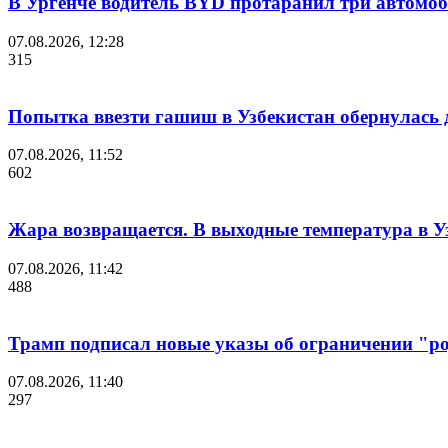
В Ургенче водитель BYD протаранил три автомоб
07.08.2026, 12:28
315
Попытка ввезти гашиш в Узбекистан обернулась
07.08.2026, 11:52
602
Жара возвращается. В выходные температура в Уз
07.08.2026, 11:42
488
Трамп подписал новые указы об ограничении "ро
07.08.2026, 11:40
297