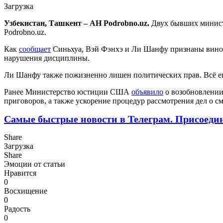
Загрузка
Узбекистан, Ташкент – АН Podrobno.uz.
Двух бывших министр
Podrobno.uz.
Как
сообщает
Синьхуа, Вэй Фэнхэ и Ли Шанфу признаны винов
нарушения дисциплины.
Ли Шанфу также пожизненно лишен политических прав. Всё е
Ранее Министерство юстиции США
объявило
о возобновлении
приговоров, а также ускорение процедур рассмотрения дел о с
Самые быстрые новости в Телеграм. Присоеди
Share
Загрузка
Share
Эмоции от статьи
Нравится
0
Восхищение
0
Радость
0