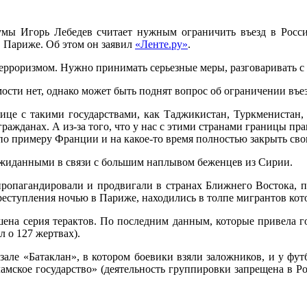
мы Игорь Лебедев считает нужным ограничить въезд в Росси
 Париже. Об этом он заявил
«Ленте.ру»
.
 терроризмом. Нужно принимать серьезные меры, разговаривать с
ости нет, однако может быть поднят вопрос об ограничении въе
нице с такими государствами, как Таджикистан, Туркменистан,
ражданах. А из-за того, что у нас с этими странами границы пр
о примеру Франции и на какое-то время полностью закрыть свои
ожиданными в связи с большим наплывом беженцев из Сирии.
 пропагандировали и продвигали в странах Ближнего Востока, п
реступления ночью в Париже, находились в толпе мигрантов кот
шена серия терактов. По последним данным, которые привела гор
 о 127 жертвах).
зале «Батаклан», в котором боевики взяли заложников, и у футб
ламское государство» (деятельность группировки запрещена в Ро