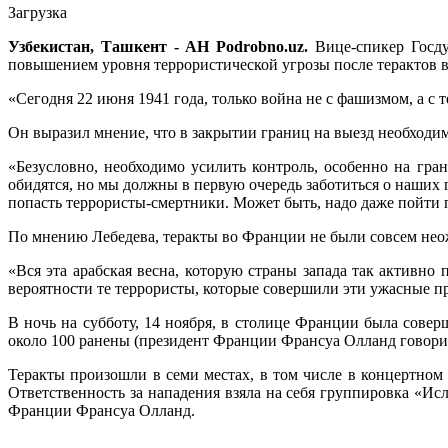
Загрузка
Узбекистан, Ташкент - АН Podrobno.uz.
Вице-спикер Госду
повышением уровня террористической угрозы после терактов в
«Сегодня 22 июня 1941 года, только война не с фашизмом, а с
Он выразил мнение, что в закрытии границ на выезд необходим
«Безусловно, необходимо усилить контроль, особенно на гра
обидятся, но мы должны в первую очередь заботиться о наших г
попасть террористы-смертники. Может быть, надо даже пойти п
По мнению Лебедева, теракты во Франции не были совсем не
«Вся эта арабская весна, которую страны запада так активно
вероятности те террористы, которые совершили эти ужасные п
В ночь на субботу, 14 ноября, в столице Франции была совер
около 100 ранены (президент Франции Франсуа Олланд говорил
Теракты произошли в семи местах, в том числе в концертном 
Ответственность за нападения взяла на себя группировка «Ис
Франции Франсуа Олланд.