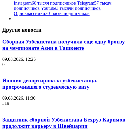
Instagram
60 тысяч подписчиков
Telegram
57 тысяч
подписчиков
Youtube
3 тысячи подписчиков
Одноклассники
30 тысяч подписчиков
Другие новости
Сборная Узбекистана получила еще одну бронзу
на чемпионате Азии в Ташкенте
09.08.2026, 12:25
0
Япония депортировала узбекистанца,
просрочившего студенческую визу
09.08.2026, 11:30
319
Защитник сборной Узбекистана Бехруз Каримов
продолжит карьеру в Швейцарии