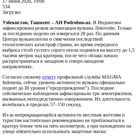
17 июня 2026, 19:00
534
Загрузка
Узбекистан, Ташкент – АН Podrobno.uz
. В Индонезии
зафиксирована резкая активизация вулкана Левотоби. Только
за последнюю неделю он извергался 28 раз. По данным
Центра вулканологии и смягчения последствий
геологических катастроф страны, во время очередного
выброса столб густого серого пепла поднялся на высоту до 1,5
тысячи метров над кратером, после чего облако начало
распространяться в западном и северо-западном
направлениях.
Согласно свежему
отчету
профильной службы MAGMA
Indonesia, сейчас уровень активности вулкана официально
поднят до III уровня ("предупреждение"). Последние
сейсмические наблюдения зафиксировали три землетрясения,
вызванных непосредственно извержением. Их длительность
колебалась в пределах 57–150 секунд.
Из-за непрекращающейся активности местным жителям и
туристам настоятельно рекомендовано не приближаться к
кратеру ближе чем на пять километров, а при нахождении на
улице обязательно использовать защитные маски.