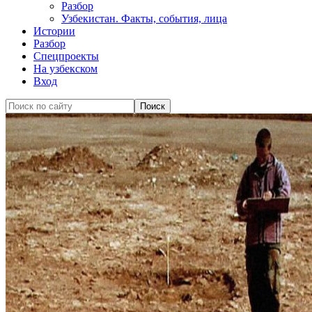
Разбор
Узбекистан. Факты, события, лица
Истории
Разбор
Спецпроекты
На узбекском
Вход