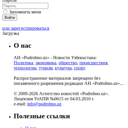
Пароль
Запомнить меня
или зарегистрироваться
Загрузка
О нас
АН «Podrobno.uz» - Новости Узбекистана:
Политика
,
экономика
,
общество
,
происшествия
,
технологии
,
туризм
,
культура
,
спорт
.
Распространение материалов запрещено без
письменного разрешения редакции АН «Podrobno.uz»...
© 2009-2026 Агентство новостей «Podrobno.uz».
Лицензия УзАПИ №0615 от 04.03.2010 г.
e-mail:
info@podrobno.uz
Полезные ссылки