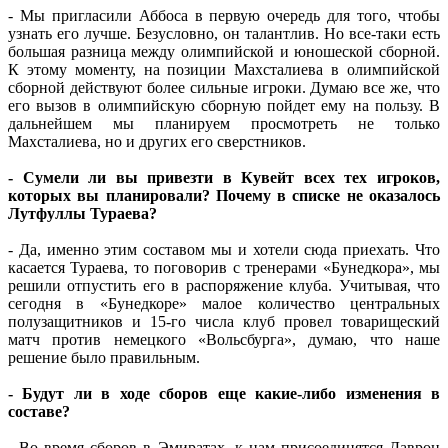
- Мы пригласили Аббоса в первую очередь для того, чтобы
узнать его лучше. Безусловно, он талантлив. Но все-таки есть
большая разница между олимпийской и юношеской сборной.
К этому моменту, на позиции Махсталиева в олимпийской
сборной действуют более сильные игроки. Думаю все же, что
его вызов в олимпийскую сборную пойдет ему на пользу. В
дальнейшем мы планируем просмотреть не только
Махсталиева, но и других его сверстников.
- Сумели ли вы привезти в Кувейт всех тех игроков,
которых вы планировали? Почему в списке не оказалось
Лутфуллы Тураева?
- Да, именно этим составом мы и хотели сюда приехать. Что
касается Тураева, то поговорив с тренерами «Бунедкора», мы
решили отпустить его в распоряжение клуба. Учитывая, что
сегодня в «Бунедкоре» малое количество центральных
полузащитников и 15-го числа клуб провел товарищеский
матч против немецкого «Вольсбурга», думаю, что наше
решение было правильным.
- Будут ли в ходе сборов еще какие-либо изменения в
составе?
- Во время сборов в Эмиратах, к нам присоединятся Даврон