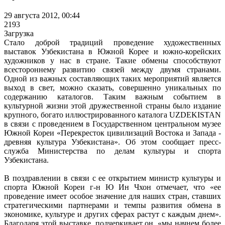
29 августа 2012, 00:44
2193
Загрузка
Стало доброй традиций проведение художественных
выставок Узбекистана в Южной Корее и южно-корейских
художников у нас в стране. Такие обмены способствуют
всестороннему развитию связей между двумя странами.
Одной из важных составляющих таких мероприятий является
выход в свет, можно сказать, совершенно уникальных по
содержанию каталогов. Таким важным событием в
культурной жизни этой дружественной страны было издание
крупного, богато иллюстрированного каталога UZDEKISTAN
в связи с проведением в Государственном центральном музее
Южной Кореи «Перекресток цивилизаций Востока и Запада -
древняя культура Узбекистана». Об этом сообщает пресс-
служба Министерства по делам культуры и спорта
Узбекистана.
В поздравлении в связи с ее открытием министр культуры и
спорта Южной Кореи г-н Ю Ин Чхон отмечает, что «ее
проведение имеет особое значение для наших стран, ставших
стратегическими партнерами и темпы развития обмена в
экономике, культуре и других сферах растут с каждым днем».
Благодаря этой выставке, подчеркивает он, «мы начнем более