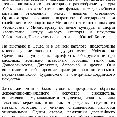
точно понимать древнюю историю и разнообразие культуры
Узбекистана, и это событие станет фундаментом дальнейшего
развития отношений между нашими странами».
Организаторы выставки выражают благодарность за
содействие в ее подготовке Министерству иностранных дел
Узбекистана , Министерству по делам культуры и спорта
Узбекистана, Фонду «Форум культуры и искусства
Узбекистана», Посольству нашей страны в Южной Корее.
На выставке в Сеуле, и в данном каталоге, представлены
многие лучшие экспонаты ведущих музеев Узбекистана.
Среди них - уникальные артефакты, обнаруженные при
раскопках всемирно известных городищ, таких как
Дальверзин-тепа, Джаркутан, Афросиаб и другие. Они
воплотили в себе древние традиции эллинистического,
переднеазиатского, буддийского и бактрийско-согдийского
искусства.
Здесь же можно было увидеть прекрасные образцы
декоративно-прикладного искусства Узбекистана,
впечатляющие музыкальные инструменты, различные виды
текстиля, керамики, вышивки, ковроделия, изделия из
металла, которые, по мнению специалистов, являются
уникальными. Одним словом, памятники древнейшего
периода истории нашего края, а также работы современных