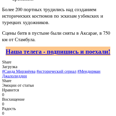
Более 200 портных трудились над созданием
исторических костюмов по эскизам узбекских и
турецких художников.
Сцены битв в пустыне были сняты в Аксарае, в 750
км от Стамбула.
Наша телега - подпишись и поехали!
Share
Загрузка
#Саида Мирзиёева
#исторический сериал
#Мендирман
Джалолиддин
Share
Эмоции от статьи
Нравится
0
Восхищение
0
Радость
0