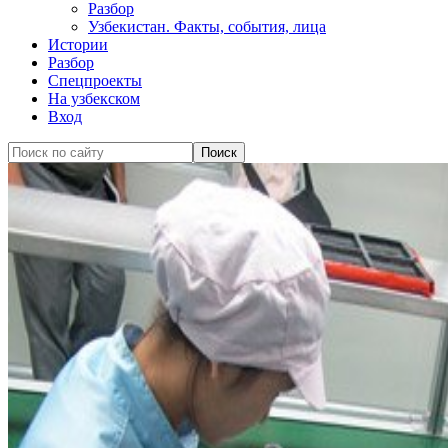
Разбор
Узбекистан. Факты, события, лица
Истории
Разбор
Спецпроекты
На узбекском
Вход